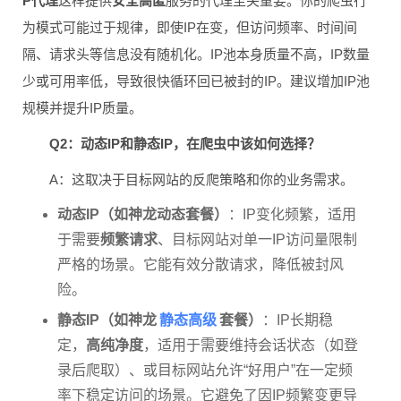
P代理
这样提供
安全高匿
服务的代理至关重要。你的爬虫行
为模式可能过于规律，即使IP在变，但访问频率、时间间
隔、请求头等信息没有随机化。IP池本身质量不高，IP数量
少或可用率低，导致很快循环回已被封的IP。建议增加IP池
规模并提升IP质量。
Q2：动态IP和静态IP，在爬虫中该如何选择？
A：这取决于目标网站的反爬策略和你的业务需求。
动态IP（如神龙动态套餐）
：IP变化频繁，适用
于需要
频繁请求
、目标网站对单一IP访问量限制
严格的场景。它能有效分散请求，降低被封风
险。
静态高级
静态IP（如神龙
套餐）
：IP长期稳
定，
高纯净度
，适用于需要维持会话状态（如登
录后爬取）、或目标网站允许“好用户”在一定频
率下稳定访问的场景。它避免了因IP频繁变更导