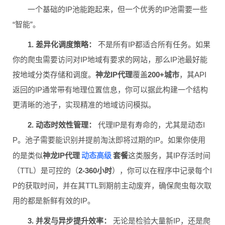
一个基础的IP池能跑起来，但一个优秀的IP池需要一些
“智能”。
1. 差异化调度策略：
不是所有IP都适合所有任务。如果
你的爬虫需要访问对IP地域有要求的网站，那么IP池最好能
按地域分类存储和调度。
神龙IP代理
覆盖
200+城市
，其API
返回的IP通常带有地理位置信息，你可以据此构建一个结构
更清晰的池子，实现精准的地域访问模拟。
2. 动态时效性管理：
代理IP是有寿命的，尤其是动态I
P。池子需要能识别并提前淘汰即将过期的IP。如果你使用
动态高级
的是类似
神龙IP代理
套餐
这类服务，其IP存活时间
（TTL）是可控的（
2-360小时
），你可以在程序中记录每个I
P的获取时间，并在其TTL到期前主动废弃，确保爬虫每次取
用的都是新鲜有效的IP。
3. 并发与异步提升效率：
无论是检验大量新IP，还是爬