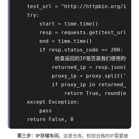
    test_url = "http://httpbin.org/ip"

    try:

        start = time.time()

        resp = requests.get(test_url, pr
        end = time.time()

        if resp.status_code == 200:

             检查返回的IP是否是我们使用的代理IP
            returned_ip = resp.json().ge
            proxy_ip = proxy.split('//')
            if proxy_ip in returned_ip:

                return True, round(end -
    except Exception:

        pass

第三步：IP存储车间
。这是仓库。检验合格的IP需要被