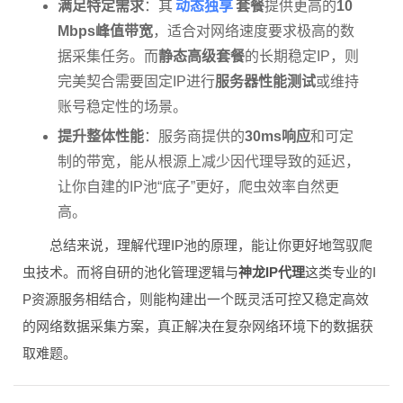
动态独享
满足特定需求
：其
套餐
提供更高的
10
Mbps峰值带宽
，适合对网络速度要求极高的数
据采集任务。而
静态高级套餐
的长期稳定IP，则
完美契合需要固定IP进行
服务器性能测试
或维持
账号稳定性的场景。
提升整体性能
：服务商提供的
30ms响应
和可定
制的带宽，能从根源上减少因代理导致的延迟，
让你自建的IP池“底子”更好，爬虫效率自然更
高。
总结来说，理解代理IP池的原理，能让你更好地驾驭爬
虫技术。而将自研的池化管理逻辑与
神龙IP代理
这类专业的I
P资源服务相结合，则能构建出一个既灵活可控又稳定高效
的网络数据采集方案，真正解决在复杂网络环境下的数据获
取难题。