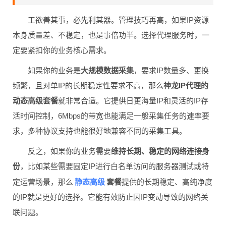
工欲善其事，必先利其器。管理技巧再高，如果IP资源
本身质量差、不稳定，也是事倍功半。选择代理服务时，一
定要紧扣你的业务核心需求。
如果你的业务是
大规模数据采集
，要求IP数量多、更换
频繁，且对单IP的长期稳定性要求不高，那么
神龙IP代理的
动态高级套餐
就非常合适。它提供日更海量IP和灵活的IP存
活时间控制，6Mbps的带宽也能满足一般采集任务的速率要
求，多种协议支持也能很好地兼容不同的采集工具。
反之，如果你的业务需要
维持长期、稳定的网络连接身
份
，比如某些需要固定IP进行白名单访问的服务器测试或特
静态高级
定运营场景，那么
套餐
提供的长期稳定、高纯净度
的IP就是更好的选择。它能有效防止因IP变动导致的网络关
联问题。