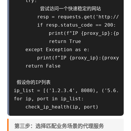
    try:

         尝试访问一个快速稳定的网站

        resp = requests.get('http://http
        if resp.status_code == 200:

            print(f"IP {proxy_ip}:{pro
            return True

    except Exception as e:

        print(f"IP {proxy_ip}:{proxy_
    return False

 假设你的IP列表

ip_list = [('1.2.3.4', 8080), ('5.6.7.8'
for ip, port in ip_list:

第三步：选择匹配业务场景的代理服务