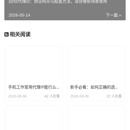
pptp代理ip：协议特点与配置方法，适合哪些场景使用
2026-05-14
下一篇 »
相关阅读
手机工作室用代理IP能行么？过来人的经验告诉你答案
新手必看：如何正确的选择代理ip软件，别再交智商税了
2026-08-06
42 人在看
2026-08-06
37 人在看