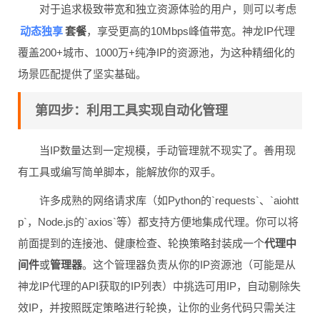
对于追求极致带宽和独立资源体验的用户，则可以考虑
动态独享
套餐
，享受更高的10Mbps峰值带宽。神龙IP代理
覆盖200+城市、1000万+纯净IP的资源池，为这种精细化的
场景匹配提供了坚实基础。
第四步：利用工具实现自动化管理
当IP数量达到一定规模，手动管理就不现实了。善用现
有工具或编写简单脚本，能解放你的双手。
许多成熟的网络请求库（如Python的`requests`、`aiohtt
p`，Node.js的`axios`等）都支持方便地集成代理。你可以将
前面提到的连接池、健康检查、轮换策略封装成一个
代理中
间件
或
管理器
。这个管理器负责从你的IP资源池（可能是从
神龙IP代理的API获取的IP列表）中挑选可用IP，自动剔除失
效IP，并按照既定策略进行轮换，让你的业务代码只需关注