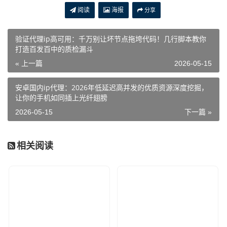
阅读
海报
分享
验证代理ip高可用：千万别让坏节点拖垮代码！几行脚本教你
打造百发百中的质检漏斗
« 上一篇
2026-05-15
安卓国内ip代理：2026年低延迟高并发的优质资源深度挖掘，
让你的手机如同插上光纤翅膀
2026-05-15
下一篇 »
相关阅读