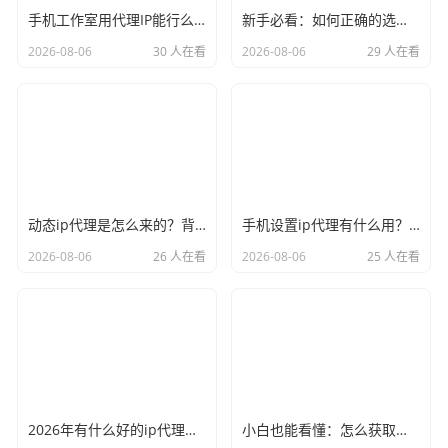
手机工作室用代理IP能行么？过来人的经验告诉你答案
新手必看：如何正确的选择代理ip软件，别再交智商税了
2026-08-06
30 人在看
2026-08-06
29 人在看
动态ip代理是怎么来的？背后的原理比你想象的精彩
手机设置ip代理有什么用？不只是改定位那么简单
2026-08-06
26 人在看
2026-08-06
25 人在看
2026年有什么好的ip代理软件？亲测后我只推荐这几个
小白也能看懂：怎么获取代理ip和端口号，一步步教会你