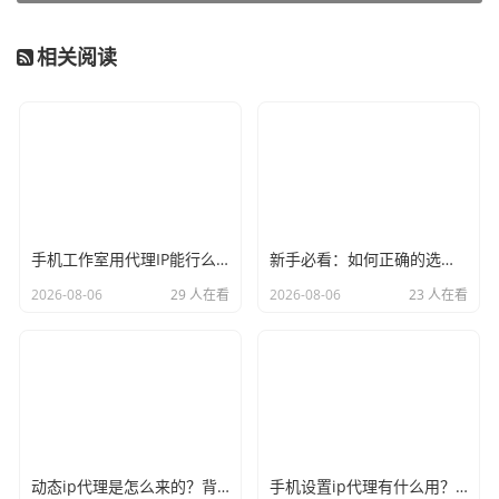
相关阅读
手机工作室用代理IP能行么？过来人的经验告诉你答案
新手必看：如何正确的选择代理ip软件，别再交智商税了
2026-08-06
29 人在看
2026-08-06
23 人在看
动态ip代理是怎么来的？背后的原理比你想象的精彩
手机设置ip代理有什么用？不只是改定位那么简单