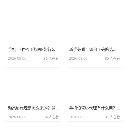
手机工作室用代理IP能行么？过来人的经验告诉你答案
新手必看：如何正确的选择代理ip软件，别再交智商税了
2026-08-06
36 人在看
2026-08-06
35 人在看
动态ip代理是怎么来的？背后的原理比你想象的精彩
手机设置ip代理有什么用？不只是改定位那么简单
2026-08-06
34 人在看
2026-08-06
31 人在看