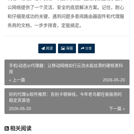
代理IP通道。这不仅是一次技术实践，更是为家庭或小型办
公网络提供了一个灵活、安全的底层解决方案。记住，耐心
和仔细是成功的关键，遇到问题多查阅路由器固件和代理服
务商的文档，一步步排查，定能搞定。
阅读
海报
分享
手机i动态ip代理器：让移动网络如行云流水般丝滑的硬核黑科
技
« 上一篇
2026-05-20
好的代理ip软件推荐：告别卡顿掉线，今年老鸟都在偷偷用的
稳定资源池
2026-05-20
下一篇 »