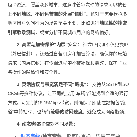
级IP资源，覆盖众多城市。这意味着每次你的请求可以被套
上
不同地区、不同运营商的外层“信封”
。这对于需要模拟多
地区用户访问行为的场景至关重要，比如进行
地区性的搜索
引擎收录测试
，或者分析不同城市用户的网络偏好。
2. 高匿与加密保护“内层”安全：
神龙IP代理不仅更换IP
（外层信封），还通过自营机房和加密算法，确保你的原始
请求（内层信封）在传输过程中不被窥探和篡改，保护了业
务操作的隐私性和安全性。
3. 灵活协议与带宽满足不同“路况”：
支持从SSTP到SO
CKS5等多种协议，让不同的应用“车辆”都能找到合适的通行
方式。可定制的6-15Mbps带宽，则确保了即使在数据包“绕
道”中转站时，也能有
流畅的访问速度
，避免成为网络瓶颈。
4. 动态/静态IP应对不同场景：
动态高级
/独享套餐
：IP定时更换，适用于需要