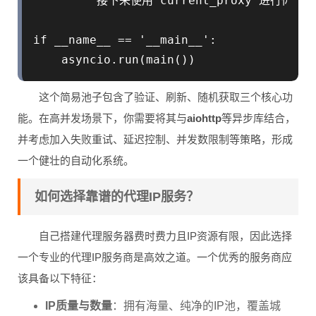
         接下来使用 current_proxy 进行你的异
if __name__ == '__main__':

    asyncio.run(main())
这个简易池子包含了验证、刷新、随机获取三个核心功
能。在高并发场景下，你需要将其与
aiohttp
等异步库结合，
并考虑加入失败重试、延迟控制、并发数限制等策略，形成
一个健壮的自动化系统。
如何选择靠谱的代理IP服务？
自己搭建代理服务器费时费力且IP资源有限，因此选择
一个专业的代理IP服务商是高效之道。一个优秀的服务商应
该具备以下特征：
IP质量与数量
：拥有海量、纯净的IP池，覆盖城