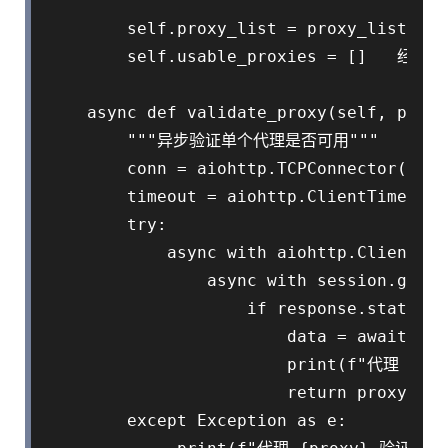
        """

        self.proxy_list = proxy_list

        self.usable_proxies = []   经
    async def validate_proxy(self, proxy
        """异步验证单个代理是否可用"""

        conn = aiohttp.TCPConnector(ssl=
        timeout = aiohttp.ClientTimeout(
        try:

            async with aiohttp.ClientSes
                async with session.get(t
                    if response.status =
                        data = await res
                        print(f"代理 {p
                        return proxy

        except Exception as e:
