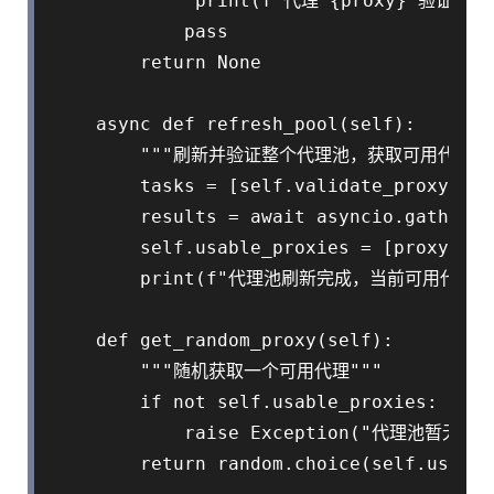
             print(f"代理 {proxy} 验证失败：
            pass

        return None

    async def refresh_pool(self):

        """刷新并验证整个代理池，获取可用代理列表
        tasks = [self.validate_proxy(pro
        results = await asyncio.gather(t
        self.usable_proxies = [proxy for
        print(f"代理池刷新完成，当前可用代理数：{le
    def get_random_proxy(self):

        """随机获取一个可用代理"""

        if not self.usable_proxies:

            raise Exception("代理池暂无
        return random.choice(self.usable