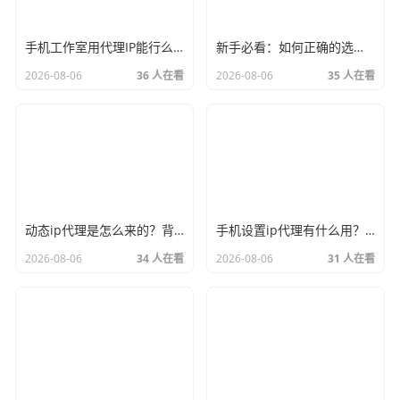
手机工作室用代理IP能行么？过来人的经验告诉你答案
新手必看：如何正确的选择代理ip软件，别再交智商税了
2026-08-06
36 人在看
2026-08-06
35 人在看
动态ip代理是怎么来的？背后的原理比你想象的精彩
手机设置ip代理有什么用？不只是改定位那么简单
2026-08-06
34 人在看
2026-08-06
31 人在看