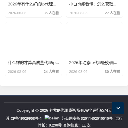
2026年有什么好的ip代理软件？亲测后我只推荐这几个
小白也能看懂：怎么获取代理ip和端口号，一步步教会你
2026-08-06
35 人在看
2026-08-06
27 人在看
什么样的才算高质量代理ip？资深玩家总结了三个硬指标
2026年动态ip代理服务商有哪些？这份清单建议收藏
2026-08-06
24 人在看
2026-08-06
30 人在看
神龙IP代理
Copyright
2026
版权所有.安全运行
6574
天
苏ICP备19029958号-1
苏公网安备 32011402010510号
运行
时长：0.290秒
查询信息：11 次