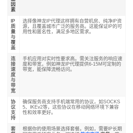
因
素
IP
选择像神龙IP代理这样拥有自营机房、纯净IP资
质
源，且覆盖城市广泛的服务商。这能保证IP的可
量
用性和匿名性，满足多地区需求。
与
覆
盖
连
手机应用对实时性要求高。需关注服务的响应速
接
度和带宽，例如神龙IP代理提供6-15M可定制的
速
带宽，能保障流畅访问。
度
与
带
宽
协
确保服务商支持手机端常用的协议，如SOCKS
议
5、IKEv2等，这些协议在移动网络环境下兼容
支
性和效率更好。
持
套
根据你的使用场景选择套餐。例如，需要IP长期