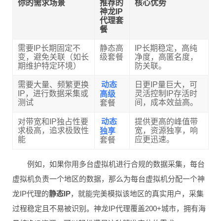
你的需求场景
推荐的
核心优势
神龙IP
代理套
餐
需要IP长期固定不
静态高
IP长期稳定，高纯
变，避免关联（如长
级套餐
净度，高匿名度，
期维护特定环境）
防关联。
动态
需要大量、频繁更换
日更IP量巨大，可
高级
IP，进行数据采集或
灵活控制IP存活时
测试
间，成本效益高。
套餐
动态
对带宽和IP独占性要
提供更高的峰值带
独享
求极高，追求极致性
宽，资源独享，响
能
应更迅速。
套餐
例如，如果你用多台虚拟机进行合规的数据采集，每台
虚拟机负责一个地区的数据，那么为每台虚拟机分配一个神
龙IP代理的
静态IP
，就能完美模拟该地区的真实用户，采集
过程稳定且不易被识别。神龙IP代理覆盖200+城市，拥有海