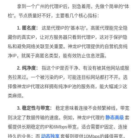
拿到一个广州的代理IP后，别急着用，先做个简单的“体
检”。节点质量好不好，主要看几个核心指标：
1. 匿名度：
这是代理IP的“基本功”。高匿代理能完全隐
藏你的真实IP，让对方服务器只看到代理IP，这对于保护隐
私和避免网络关联至关重要。神龙IP代理提供的自营机房纯
净IP，就属于高匿名类型，能有效防止信息泄露。
2. 纯净度：
指这个IP是否干净、有没有被其他网站或服
务拉黑过。一个被污染的IP，可能连目标网站都打不开。选
择像神龙IP代理这样拥有纯净IP池的服务商，能大幅减少这
类麻烦。
3. 稳定性与带宽：
稳定意味着连接不会频繁掉线，带宽
静态高级
则决定了数据传输的速度。例如，神龙IP代理的
套
餐提供长期稳定的IP和6Mbps带宽，适合需要IP固定、连接
动态独享
持久的业务；而
套餐则提供10Mbps的峰值带宽，