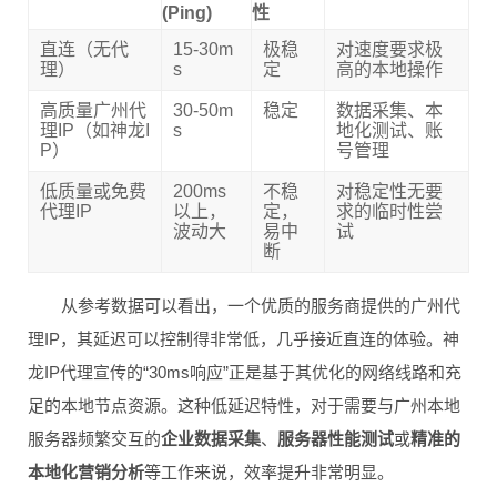
(Ping)
性
直连（无代
15-30m
极稳
对速度要求极
理）
s
定
高的本地操作
高质量广州代
30-50m
稳定
数据采集、本
理IP（如神龙I
s
地化测试、账
P）
号管理
低质量或免费
200ms
不稳
对稳定性无要
代理IP
以上，
定，
求的临时性尝
波动大
易中
试
断
从参考数据可以看出，一个优质的服务商提供的广州代
理IP，其延迟可以控制得非常低，几乎接近直连的体验。神
龙IP代理宣传的“30ms响应”正是基于其优化的网络线路和充
足的本地节点资源。这种低延迟特性，对于需要与广州本地
服务器频繁交互的
企业数据采集
、
服务器性能测试
或
精准的
本地化营销分析
等工作来说，效率提升非常明显。