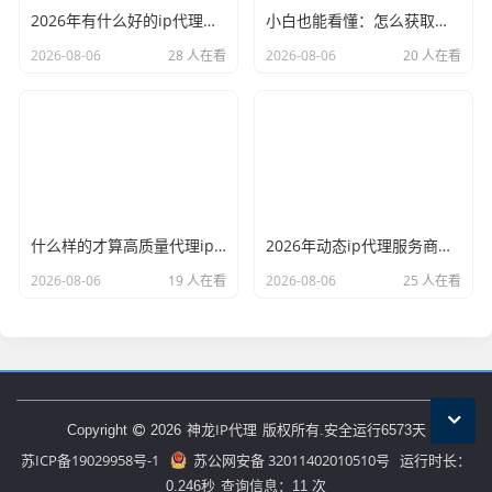
2026年有什么好的ip代理软件？亲测后我只推荐这几个
小白也能看懂：怎么获取代理ip和端口号，一步步教会你
2026-08-06
28 人在看
2026-08-06
20 人在看
什么样的才算高质量代理ip？资深玩家总结了三个硬指标
2026年动态ip代理服务商有哪些？这份清单建议收藏
2026-08-06
19 人在看
2026-08-06
25 人在看
神龙IP代理
Copyright
2026
版权所有.安全运行
6573
天
苏ICP备19029958号-1
苏公网安备 32011402010510号
运行时长：
0.246秒
查询信息：11 次