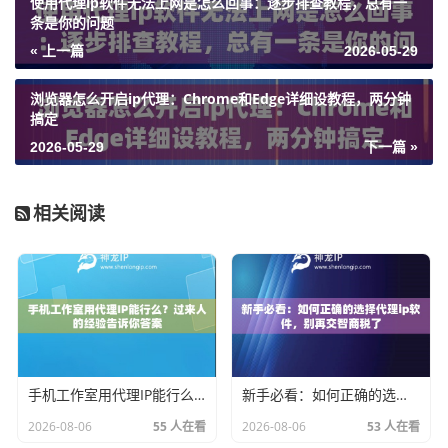
使用代理ip软件无法上网是怎么回事：逐步排查教程，总有一
条是你的问题
« 上一篇
2026-05-29
浏览器怎么开启ip代理：Chrome和Edge详细设教程，两分钟
搞定
2026-05-29
下一篇 »
相关阅读
手机工作室用代理IP能行么？过来人的经验告诉你答案
新手必看：如何正确的选择代理ip软件，别再交智商税了
2026-08-06
55 人在看
2026-08-06
53 人在看