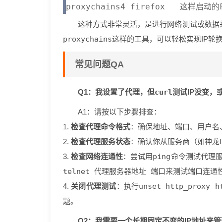
这种方式非常灵活，是进行网络测试或数据
proxychains
这样的工具，可以轻松实现IP轮
常见问题QA
Q1：我设置了代理，但
curl
测试IP没变，
A1：请按以下步骤排查：
1.
检查代理命令格式
：确保地址、端口、用户名
2.
检查代理服务状态
：确认你从服务商（如神龙I
3.
检查网络连通性
：尝试用
ping
命令测试代理服
telnet 代理服务器地址 端口
来测试端口连通
4.
关闭代理测试
：执行
unset http_proxy h
题。
Q2：我需要一个长期固定不变的IP地址来