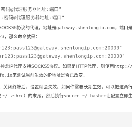
户名:密码@代理服务器地址:端口"

OCKS5协议的代理，地址是
gateway.shenlongip.com
，端口
23
，那么命令就是：
r123:pass123@gateway.shenlongip.com:20000"

神龙IP代理支持SOCKS5协议。如果是HTTP代理，则使用
http:/
fo.io
来测试当前生效的IP地址是否已改变。
。关闭终端后，设置就会失效。如果你需要长期生效，可以把这两
或
~/.zshrc
）的末尾，然后执行
source ~/.bashrc
让配置立即