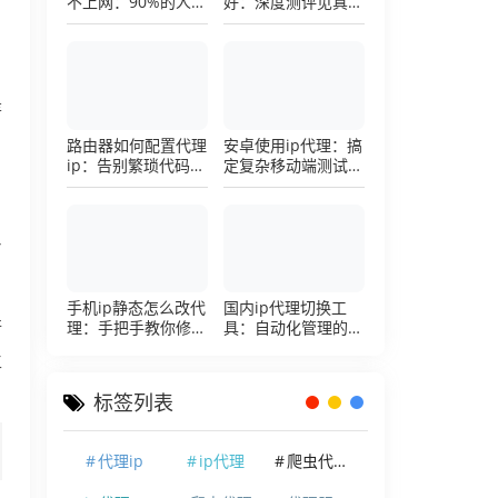
不上网：90%的人踩
好：深度测评见真
过这个坑，一招修复
章，帮你把钱花在刀
刃上的硬核避坑指南
是
路由器如何配置代理
安卓使用ip代理：搞
ip：告别繁琐代码，
定复杂移动端测试环
详解底层配置逻辑
境的超详细配置手册
/
手机ip静态怎么改代
国内ip代理切换工
理：手把手教你修改
具：自动化管理的效
行
手机代理设置
率利器，让你彻底告
生
别繁琐的手动配置烦
恼
标签列表
代理ip
ip代理
爬虫代理ip