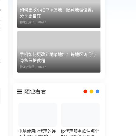
如何更改小红书ip属地：隐藏地理位置，
器
分享更自在
地
神龙ip资讯 ，
09-24
搜
手机如何更改外地ip地址：跨地区访问与
隐私保护教程
择
神龙ip资讯 ，
06-16
、
随便看看
）
电脑使用IP代理的连
ip代理服务软件哪个