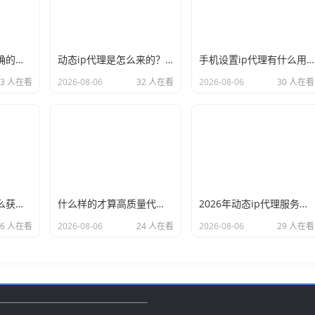
新手必看：如何正确的选择代理ip软件，别再交智商税了
动态ip代理是怎么来的？背后的原理比你想象的精彩
手机设置ip代理有什么用？不只是改定位那么简单
33 人在看
2026-08-06
32 人在看
2026-08-06
30 人在看
小白也能看懂：怎么获取代理ip和端口号，一步步教会你
什么样的才算高质量代理ip？资深玩家总结了三个硬指标
2026年动态ip代理服务商有哪些？这份清单建议收藏
26 人在看
2026-08-06
24 人在看
2026-08-06
29 人在看