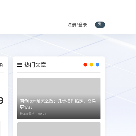
注册/登录
繁
热门文章
9
闲鱼ip地址怎么改：几步操作搞定，交易
更安心
神龙ip资讯 ，
09-24