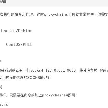
代理
次执行的命令走代理。这时
proxychains
工具就非常方便。你需
Ubuntu/Debian

你会看到默认有一行
socks4 127.0.0.1 9050
。将其注释掉（在
神龙IP代理的SOCKS5服务：
运行，只需要在命令前加上
proxychains4
即可：
.io
