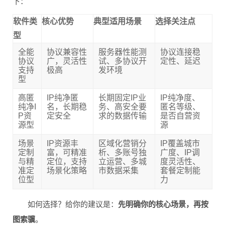
下：
软件类
核心优势
典型适用场景
选择关注点
型
全能
协议兼容性
服务器性能测
协议连接稳
协议
广，灵活性
试、多协议开
定性、延迟
支持
极高
发环境
型
高匿
IP纯净匿
长期固定IP业
IP纯净度、
纯净I
名，长期稳
务、高安全要
匿名等级、
P资
定安全
求的数据传输
是否自营资
源型
源
场景
IP资源丰
区域化营销分
IP覆盖城市
定制
富，可精准
析、多账号独
广度、IP调
与精
定位，支持
立运营、多城
度灵活性、
准定
场景化策略
市数据采集
套餐定制能
位型
力
如何选择？给你的建议是：
先明确你的核心场景，再按
图索骥
。