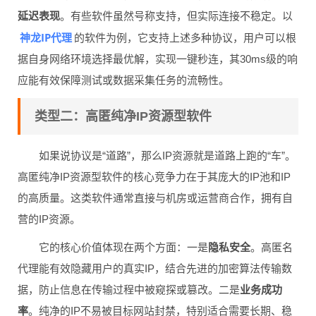
延迟表现
。有些软件虽然号称支持，但实际连接不稳定。以
神龙IP代理
的软件为例，它支持上述多种协议，用户可以根
据自身网络环境选择最优解，实现一键秒连，其30ms级的响
应能有效保障测试或数据采集任务的流畅性。
类型二：高匿纯净IP资源型软件
如果说协议是“道路”，那么IP资源就是道路上跑的“车”。
高匿纯净IP资源型软件的核心竞争力在于其庞大的IP池和IP
的高质量。这类软件通常直接与机房或运营商合作，拥有自
营的IP资源。
它的核心价值体现在两个方面：一是
隐私安全
。高匿名
代理能有效隐藏用户的真实IP，结合先进的加密算法传输数
据，防止信息在传输过程中被窥探或篡改。二是
业务成功
率
。纯净的IP不易被目标网站封禁，特别适合需要长期、稳