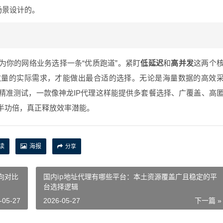
场景设计的。
为你的网络业务选择一条“优质跑道”。紧盯
低延迟
和
高并发
这两个
数量的实际需求，才能做出最合适的选择。无论是海量数据的高效
精准测试，一款像神龙IP代理这样能提供多套餐选择、广覆盖、高
半功倍，真正释放效率潜能。
读
海报
分享
向对比
国内ip地址代理有哪些平台：本土资源覆盖广且稳定的平
台选择逻辑
-05-27
2026-05-27
下一篇 »