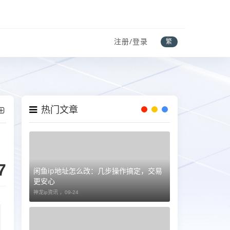
注册/登录
繁
热门文章
7
闲鱼ip地址怎么改：几步操作搞定，交易
更安心
神龙ip资讯 ，
09-24