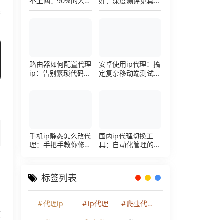
不上网：90%的人踩
好：深度测评见真
过这个坑，一招修复
章，帮你把钱花在刀
映
刃上的硬核避坑指南
路由器如何配置代理
安卓使用ip代理：搞
ip：告别繁琐代码，
定复杂移动端测试环
详解底层配置逻辑
境的超详细配置手册
，
手机ip静态怎么改代
国内ip代理切换工
理：手把手教你修改
具：自动化管理的效
手机代理设置
率利器，让你彻底告
别繁琐的手动配置烦
恼
标签列表
的
代理ip
ip代理
爬虫代理ip
频