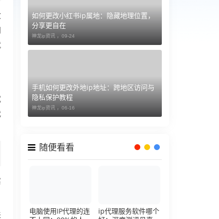
如何更改小红书ip属地：隐藏地理位置，
效
分享更自在
间
神龙ip资讯 ，
09-24
就
手机如何更改外地ip地址：跨地区访问与
隐私保护教程
试
神龙ip资讯 ，
06-16
代
随便看看
实
电脑使用IP代理的连
ip代理服务软件哪个
来