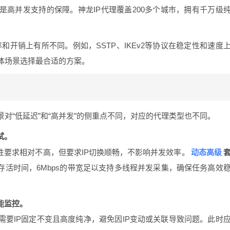
是高并发支持的保障。神龙IP代理覆盖200多个城市，拥有千万级
和开销上有所不同。例如，SSTP、IKEv2等协议在稳定性和速度
体场景选择最合适的方案。
对“低延迟”和“高并发”的侧重点不同，对应的代理类型也不同。
试。
动态高级
定性要求相对不高，但要求IP切换顺畅，不影响并发效率。
P存活时间，6Mbps的带宽足以支持多线程并发采集，确保任务高效
能监控。
需要IP固定不变且高度纯净，避免因IP变动或关联导致问题。此时