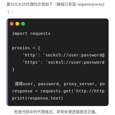
置SOCKS5代理的示例如下（确保已安装`requests[socks]
`）：
import requests

proxies = {

    'http': 'socks5://user:password@prox
    'https': 'socks5://user:password@pro
}

 请将user, password, proxy_server, p
response = requests.get('http://httpbin.
检查代码中的代理格式、异常处理逻辑是否正确。