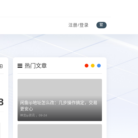
注册/登录
繁
热门文章
8
闲鱼ip地址怎么改：几步操作搞定，交易
更安心
神龙ip资讯 ，
09-24