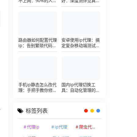
不上网：90%的人踩
好：深度测评见真
过这个坑，一招修复
章，帮你把钱花在刀
刃上的硬核避坑指南
路由器如何配置代理
安卓使用ip代理：搞
ip：告别繁琐代码，
定复杂移动端测试环
详解底层配置逻辑
境的超详细配置手册
手机ip静态怎么改代
国内ip代理切换工
理：手把手教你修改
具：自动化管理的效
手机代理设置
率利器，让你彻底告
别繁琐的手动配置烦
恼
标签列表
节
代理ip
ip代理
爬虫代理ip