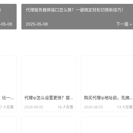
）
代理服务器换端口怎么换？一键搞定轻松切换新技巧！
-05-08
2025-05-08
下一篇 »
国内ip代理哪家好？比一比口碑就见分晓
代理ip怎么设置更快？提速的几个关键点记牢
购买代理ip地址前，先搞懂这三件事再说
17 人在看
2026-08-05
16 人在看
2026-08-05
13 人在看