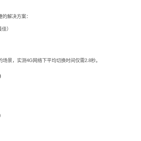
便捷的解决方案：
性最佳）
场景，实测4G网络下平均切换时间仅需2.8秒。
）
S）