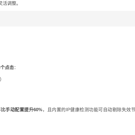
灵活调整。
：
3个点击
：
选）
比手动配置提升60%
，且内置的IP健康检测功能可自动剔除失效