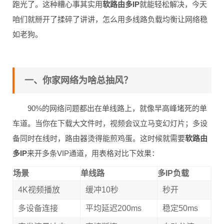
跑光了。这种糟心事其实用
软路由多IP
就能轻松解决，今天
咱们就掰开了揉碎了讲讲，怎么用多线路负载均衡让网络稳
如老狗。
一、你家网络为啥总抽风？
90%的网络问题都出在单线路上，就像早高峰堵死的单
车道。当你在下载大文件时，视频会议立马变幻灯片；多设
备同时在线时，路由器烫得能煎鸡蛋。这时候就需要
软路由
多IP
来开多条VIP通道，用表格对比下效果：
场景
单线路
多IP负载
4K视频播放
缓冲10秒
秒开
多设备连接
平均延迟200ms
稳定50ms