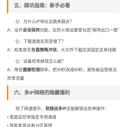
五、踩坑指南：新手必看
Q：为什么IP地址总跳来跳去？
A：没开
会话保持
功能，在防火墙设置里勾选"保持出口一致"
Q：下载速度反而变慢了？
A：检查是否
负载策略冲突
，大文件下载应该固定走单线路
Q：设备经常掉线怎么破？
A：降低
健康检测
频率，把30秒改成60秒，避免被运营商当
异常流量
六、多IP网络的隐藏福利
除了网速提升，
软路由多IP
还能解锁这些神操作：
• 家庭监控单独走专用通道
• 智能家居设备分区管理