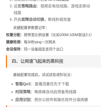
设置
策略路由
：视频走电信线路、游戏走移动
线路
开启
故障自动切换
，断线秒级恢复
关键配置参数要记牢：
权重分配
：按带宽比例设置（比如200M:100M就设2:1）
健康检测
：每30秒ping一次网关
会话保持
：同一设备固定走同个出口
四、让网速飞起来的黑科技
基础配置完成后，试试这些进阶玩法：
智能QoS
：直播流量优先于下载
时段策略
：晚高峰自动启用备用线路
应用识别
：把办公软件和娱乐软件分道扬镳