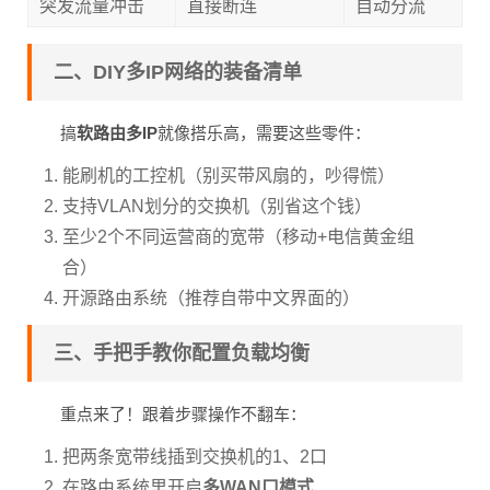
突发流量冲击
直接断连
自动分流
二、DIY多IP网络的装备清单
搞
软路由多IP
就像搭乐高，需要这些零件：
能刷机的工控机（别买带风扇的，吵得慌）
支持VLAN划分的交换机（别省这个钱）
至少2个不同运营商的宽带（移动+电信黄金组
合）
开源路由系统（推荐自带中文界面的）
三、手把手教你配置负载均衡
重点来了！跟着步骤操作不翻车：
把两条宽带线插到交换机的1、2口
在路由系统里开启
多WAN口模式