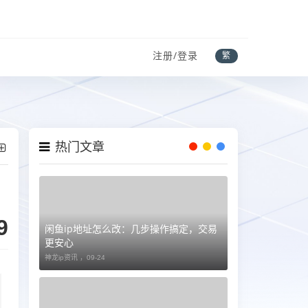
注册/登录
繁
热门文章
9
闲鱼ip地址怎么改：几步操作搞定，交易
更安心
神龙ip资讯 ，
09-24