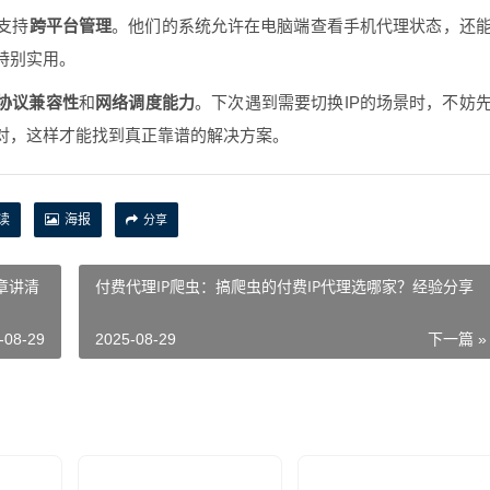
支持
跨平台管理
。他们的系统允许在电脑端查看手机代理状态，还
特别实用。
协议兼容性
和
网络调度能力
。下次遇到需要切换IP的场景时，不妨
对，这样才能找到真正靠谱的解决方案。
读
海报
分享
文章讲清
付费代理IP爬虫：搞爬虫的付费IP代理选哪家？经验分享
-08-29
2025-08-29
下一篇 »