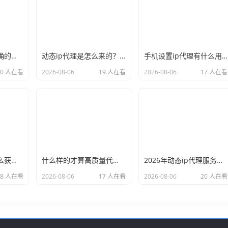
新手必看：如何正确的选择代理ip软件，别再交智商税了
动态ip代理是怎么来的？背后的原理比你想象的精彩
手机设置ip代理有什么用？不只是改定位那么简单
20 人在看
2026-08-06
19 人在看
2026-08-06
17 人在看
小白也能看懂：怎么获取代理ip和端口号，一步步教会你
什么样的才算高质量代理ip？资深玩家总结了三个硬指标
2026年动态ip代理服务商有哪些？这份清单建议收藏
18 人在看
2026-08-06
17 人在看
2026-08-06
20 人在看