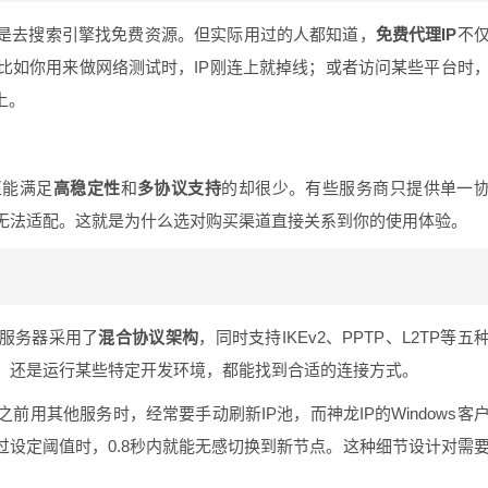
应是去搜索引擎找免费资源。但实际用过的人都知道，
免费代理IP
不
比如你用来做网络测试时，IP刚连上就掉线；或者访问某些平台时
上。
正能满足
高稳定性
和
多协议支持
的却很少。有些服务商只提供单一
无法适配。这就是为什么选对购买渠道直接关系到你的使用体验。
的服务器采用了
混合协议架构
，同时支持IKEv2、PPTP、L2TP等五
，还是运行某些特定开发环境，都能找到合适的连接方式。
之前用其他服务时，经常要手动刷新IP池，而神龙IP的Windows客
过设定阈值时，0.8秒内就能无感切换到新节点。这种细节设计对需