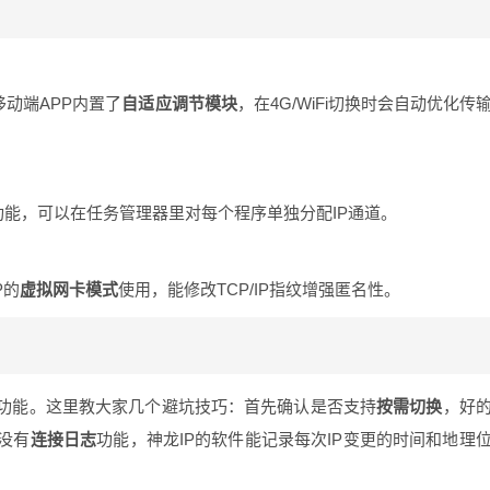
移动端APP内置了
自适应调节模块
，在4G/WiFi切换时会自动优化传
功能，可以在任务管理器里对每个程序单独分配IP通道。
P的
虚拟网卡模式
使用，能修改TCP/IP指纹增强匿名性。
功能。这里教大家几个避坑技巧：首先确认是否支持
按需切换
，好
没有
连接日志
功能，神龙IP的软件能记录每次IP变更的时间和地理