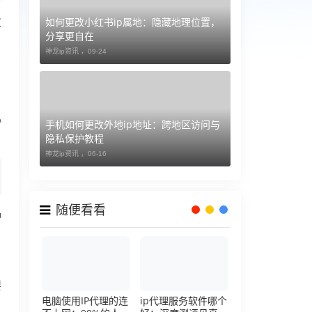
如何更改小红书ip属地：隐藏地理位置，
仅
分享更自在
，
神龙ip资讯 ，
09-24
协
手机如何更改外地ip地址：跨地区访问与
隐私保护教程
神龙ip资讯 ，
06-16
随便看看
种
户
要
电脑使用IP代理的连
ip代理服务软件哪个