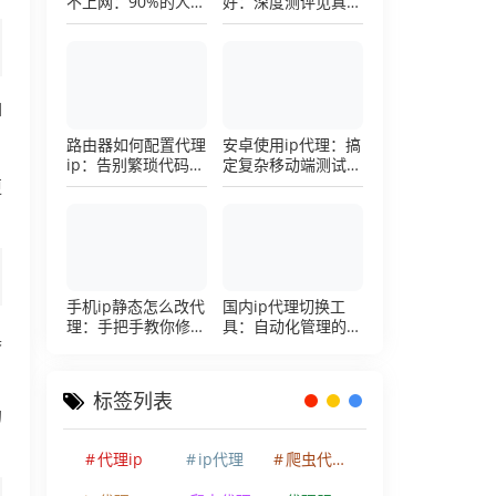
不上网：90%的人踩
好：深度测评见真
过这个坑，一招修复
章，帮你把钱花在刀
刃上的硬核避坑指南
如
路由器如何配置代理
安卓使用ip代理：搞
ip：告别繁琐代码，
定复杂移动端测试环
详解底层配置逻辑
境的超详细配置手册
更
手机ip静态怎么改代
国内ip代理切换工
理：手把手教你修改
具：自动化管理的效
具
手机代理设置
率利器，让你彻底告
别繁琐的手动配置烦
恼
标签列表
的
代理ip
ip代理
爬虫代理ip