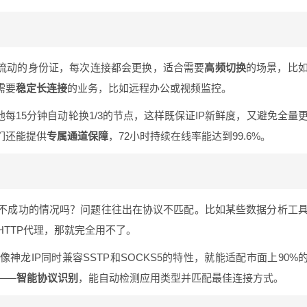
像流动的身份证，每次连接都会更换，适合需要
高频切换
的场景，比
需要
稳定长连接
的业务，比如远程办公或视频监控。
池每15分钟自动轮换1/3的节点，这样既保证IP新鲜度，又避免全量
们还能提供
专属通道保障
，72小时持续在线率能达到99.6%。
不成功的情况吗？问题往往出在协议不匹配。比如某些数据分析工
HTTP代理，那就完全用不了。
像神龙IP同时兼容SSTP和SOCKS5的特性，就能适配市面上90%
——
智能协议识别
，能自动检测应用类型并匹配最佳连接方式。