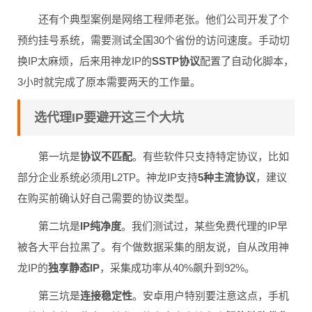
还有个典型案例是网络工程师老张。他们公司开发了个
预约挂号系统，需要测试全国30个省份的访问速度。手动切
换IP太麻烦，后来用神龙IP的
SSTP协议
配置了自动化脚本，
3小时就完成了原本需要两天的工作量。
选代理IP要避开这三个大坑
第一坑是
协议不匹配
。有些软件只支持特定协议，比如
部分企业系统必须用L2TP。神龙IP支持
5种主流协议
，建议
在购买前确认好自己需要的协议类型。
第二坑是
IP纯净度
。我们测试过，某些免费代理的IP早
被各大平台拉黑了。有个做数据采集的朋友说，自从改用神
龙IP的
独享静态IP
，采集成功率从40%飙升到92%。
第三坑是
连接稳定性
。安卓用户特别要注意这点，手机