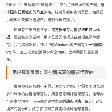
P地址（百度搜索"IP"就能查），然后打开神龙IP客户端，选
择
国内任意城市的节点
连接。接着刷新IP查询页面，如果显
示的地址变成所选城市，说明代理成功了。
这里有个细节要注意：
浏览器缓存可能导致IP显示延
迟
。建议每次测试时，用浏览器无痕模式或者彻底清除缓
存。我们实测发现，神龙IP的Windows客户端有个
一键刷新I
P
功能，点三次就能确保IP完全切换，比手动操作靠谱得
多。
用户真实反馈：这些情况真的需要代理IP
做短视频运营的小王最近遇到个难题：他需要同时监测
多个城市的内容推荐算法。用自己家网络登录账号，推荐的
全是本地内容。后来他通过神龙IP的
动态IP池
，每天自动切
换不同省份IP，终于抓取到了真实的地域推荐差异。