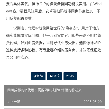
要看具体套餐，但神龙IP的
多设备协同功能
很实用。在Wind
ows客户端登录账号后，安卓端扫码就能同步节点信息，不
用反复配置参数。
说到底，代理IP就像网络世界的"隐身衣"，用对了地方
确实能解决实际问题。但千万别贪便宜用那些来路不明的免
费代理，轻则泄露数据，重则导致业务受损。选择像神龙IP
这种
支持多种协议
、
有专业客户端
的服务商，才能既保证效
果又用得安心。
阅读
海报
分享
四川成都的ip代理：需要四川成都IP代理的看过来
« 上一篇
2025-08-29