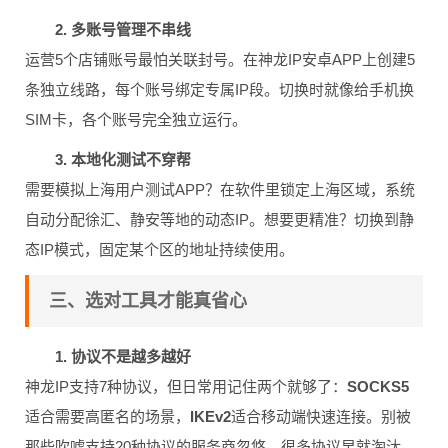
2. 多账号管理不串线
运营5个店铺账号最怕关联封号。在神龙IP安卓APP上创建5
条独立线路，每个账号绑定专属IP段。切换时就像给手机换
SIM卡，各个账号完全独立运行。
3. 本地化测试不穿帮
需要模拟上海用户测试APP？在软件里锁定上海区域，系统
自动分配徐汇、静安等地的动态IP。想要更精准？切换到静
态IP模式，固定某个区的地址持续使用。
三、选对工具才能真省心
1. 协议不是越多越好
神龙IP支持7种协议，但日常用记住两个就够了：
SOCKS5
适合需要高匿名的场景，
IKEv2
适合移动端快速连接。别被
那些吹嘘支持20种协议的服务商忽悠，很多协议早就淘汰