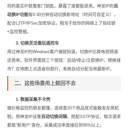
你的真实IP就像家门钥匙，暴露了谁都能进来。神龙IP的
自
动换IP功能
每5-30分钟自动切换新地址（时间可自定义），
配合L2TP/IPSec加密协议，相当于给你的网络上了指纹锁
+监控警报。
3. 切换灵活像玩遥控车
用过神龙IP的Windows客户端就知道，切换IP比换电视频道
还简单。软件界面就三个按钮：启动/停止/立即换IP。想换城
市？在地图上点选省份就行，系统自动分配当地最新IP。
二、这些场景用上就回不去
1. 数据采集不卡壳
做价格监控的朋友都懂，连续查20个商品就可能触发反爬机
制。用神龙IP设置
自动切换间隔
，搭配SSTP协议，每次请求
都是"新用户"身份，采集成功率直接拉到95%以上。