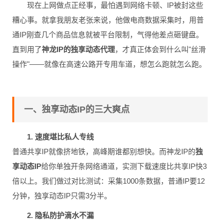
现在上网做点正经事，最怕遇到网络卡顿、IP被封这些
糟心事。就拿我朋友老张来说，他做电商数据采集时，用普
通IP刚查几个商品信息就被平台限制，气得他差点砸键盘。
直到用了
神龙IP的独享动态代理
，才真正体会到什么叫"丝滑
操作"——就像在高速公路开专用车道，想怎么跑就怎么跑。
一、独享动态IP的三大爽点
1. 速度堪比私人专线
普通共享IP就像挤地铁，高峰期谁都别想快。而神龙IP的
独
享动态IP
给你单独开条网络通道，实测下载速度比共享IP快3
倍以上。我们做过对比测试：采集1000条数据，普通IP要12
分钟，独享动态IP只需3分半。
2. 隐私防护滴水不漏