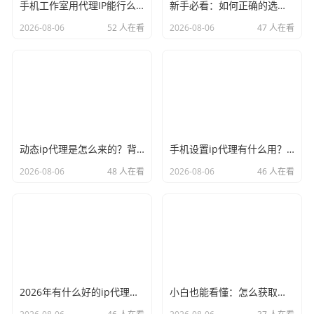
手机工作室用代理IP能行么？过来人的经验告诉你答案
新手必看：如何正确的选择代理ip软件，别再交智商税了
2026-08-06
52 人在看
2026-08-06
47 人在看
动态ip代理是怎么来的？背后的原理比你想象的精彩
手机设置ip代理有什么用？不只是改定位那么简单
2026-08-06
48 人在看
2026-08-06
46 人在看
2026年有什么好的ip代理软件？亲测后我只推荐这几个
小白也能看懂：怎么获取代理ip和端口号，一步步教会你