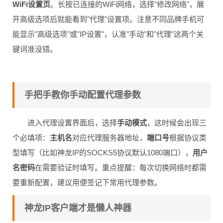
WiFi设置页
。长按已连接的WiFi网络，选择"修改网络"，展
开高级选项后就能看到"代理"设置项。注意不同品牌手机可
能显示"高级选项"或"IP设置"，认准"手动"和"代理"这两个关
键词准没错。
手把手教你手动配置代理参数
进入代理设置界面后，选择
手动模式
，这时候会出现三
个必填项：
主机名
对应代理服务器地址，
端口号
根据协议类
型填写（比如神龙IP的SOCKS5协议默认1080端口），
用户
名密码
在需要验证时填写。重点提醒：每次切换网络时都需
要重新配置，建议用便签记下常用代理参数。
神龙IP客户端才是懒人神器