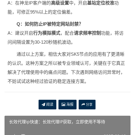
A：在神龙IP客户端的
高级设置
中，开启
基站定位校准
功
能，可修正95%以上的定位偏差。
Q：如何防止IP被特定网站封禁？
A：建议开启
行为模拟模式
，配合
请求频率控制
功能，将访
问间隔设置为30-120秒随机波动。
通过以上方案，相信大家对SK5节点的应用有了更清晰
的认识。这种方案之所以被专业领域认可，关键在于它真正
解决了代理使用中的痛点问题。下次遇到网络访问异常时，
不妨试试这种经过验证的稳定连接方案。
阅读
海报
分享
长效代理ip快速：长效代理IP获取，立即使用不等待