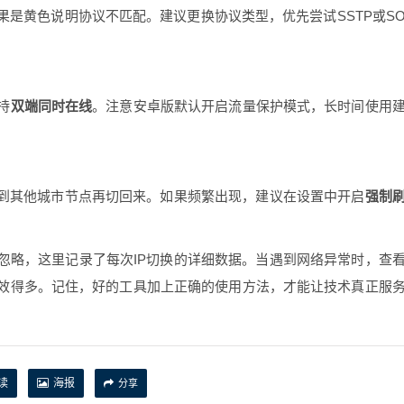
是黄色说明协议不匹配。建议更换协议类型，优先尝试SSTP或S
持
双端同时在线
。注意安卓版默认开启流量保护模式，长时间使用
换到其他城市节点再切回来。如果频繁出现，建议在设置中开启
强制
忽略，这里记录了每次IP切换的详细数据。当遇到网络异常时，查
效得多。记住，好的工具加上正确的使用方法，才能让技术真正服
读
海报
分享