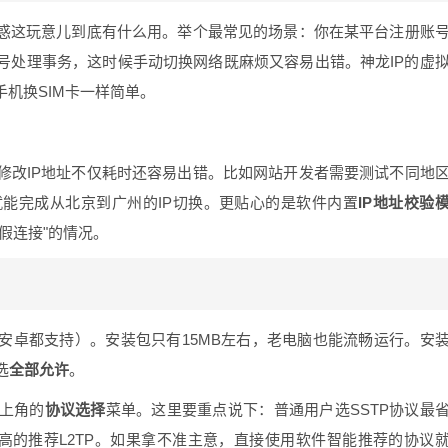
疑惑这玩意儿到底有什么用。举个最常见的场景：你在某平台注册账
号处理事务，这时候手动切换网络既麻烦又容易出错。神龙IP的虚
手机换SIM卡一样简单。
修改IP地址不仅耗时还容易出错。比如网站开发者需要测试不同地
就能完成从北京到广州的IP切换。更贴心的是软件内置
IP地址校验
假连接"的情况。
s和安卓都支持）。安装包只有15MB左右，老电脑也能流畅运行。安
选
全部允许
。
上角的
协议选择
菜单。这里要重点说下：普通用户选SSTP协议最
求高的推荐L2TP。如果拿不准主意，直接使用软件智能推荐的协议