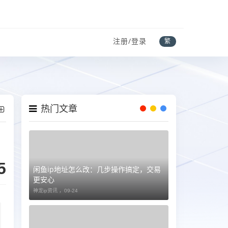
注册/登录
繁
热门文章
5
闲鱼ip地址怎么改：几步操作搞定，交易
更安心
神龙ip资讯 ，
09-24