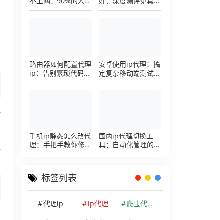
不上网：90%的人踩
好：深度测评见真
过这个坑，一招修复
章，帮你把钱花在刀
刃上的硬核避坑指南
入
的
路由器如何配置代理
安卓使用ip代理：搞
ip：告别繁琐代码，
定复杂移动端测试环
详解底层配置逻辑
境的超详细配置手册
每
手机ip静态怎么改代
国内ip代理切换工
理：手把手教你修改
具：自动化管理的效
稳
手机代理设置
率利器，让你彻底告
别繁琐的手动配置烦
恼
标签列表
代理ip
ip代理
爬虫代理ip