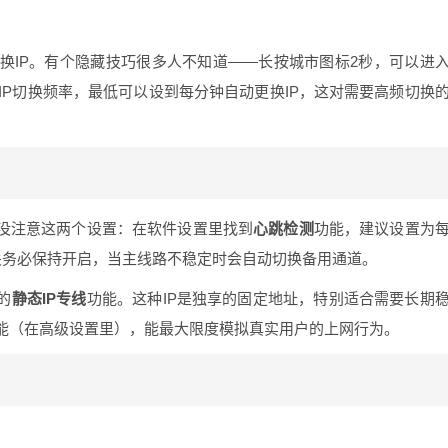
换IP。有个隐藏技巧很多人不知道——长按城市图标2秒，可以进
IP切换频率，最低可以设到每分钟自动更换IP，这对需要高频切换
为没注意这两个设置：在软件设置里找到
心跳检测
功能，建议设置为
关务必保持开启，当主线路不稳定时会自动切换备用通道。
的
静态IP专线
功能。这种IP是独享的固定地址，特别适合需要长期
能（在高级设置里），能最大限度模拟真实用户的上网行为。