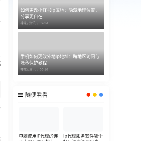
如何更改小红书ip属地：隐藏地理位置，
号
分享更自在
拟
神龙ip资讯 ，
09-24
区
手机如何更改外地ip地址：跨地区访问与
隐私保护教程
模
神龙ip资讯 ，
06-16
随便看看
装
省
电脑使用IP代理的连
ip代理服务软件哪个
就