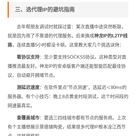
三、选代理IP的避坑指南
去年帮朋友调试时就踩过雷：某次直播中途突然断联，
就是因为用了不靠谱的代理服务。后来换成
神龙IP的L2TP线
路
，连续直播5小时都没卡顿。这里教大家几个挑选诀窍：
看协议支持
：至少要支持SOCKS5协议，这种类型对直
播推流最友好。神龙IP的安卓版客户端还能智能匹配最佳协
议，自动避开拥堵节点。
测延迟速度
：在软件里点"节点测速"，选延迟＜80ms的
服务器。有个小技巧：晚上8点黄金时段测试，这个时间段的
网速最真实。
查覆盖城市
：要选三四线城市都有节点的服务商。上次
有个主播想展示景德镇陶瓷，结果很多代理IP根本没江西节
点，这就很尴尬。