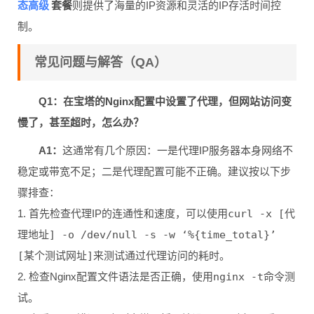
态高级
套餐
则提供了海量的IP资源和灵活的IP存活时间控
制。
常见问题与解答（QA）
Q1：在宝塔的Nginx配置中设置了代理，但网站访问变
慢了，甚至超时，怎么办？
A1：
这通常有几个原因：一是代理IP服务器本身网络不
稳定或带宽不足；二是代理配置可能不正确。建议按以下步
骤排查：
1. 首先检查代理IP的连通性和速度，可以使用
curl -x [代
理地址] -o /dev/null -s -w ‘%{time_total}’
[某个测试网址]
来测试通过代理访问的耗时。
2. 检查Nginx配置文件语法是否正确，使用
nginx -t
命令测
试。