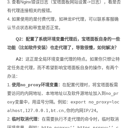
3. 查看Nginx错误日志（宝塔面板网站设置->日志），看是否
有代理连接相关的报错。
4. 如果使用的是付费代理，如神龙IP代理，可以联系客服确
认节点状态和带宽是否正常。
Q2：配置了系统环境变量代理后，宝塔面板自身的一些
功能（比如软件安装）也走代理了，导致很慢，如何解决？
A2：
这正是全局环境变量代理的特点。如果你只想让特
定任务走代理，而不希望影响宝塔面板自身的操作，有两个
办法：
1.
使用
no_proxy
环境变量：
在配置代理时，将宝塔面板需
要访问的内网地址、本地地址以及软件源地址加入到
no_pr
oxy
变量中，用逗号分隔。例如：
export no_proxy=loc
alhost,127.0.0.1,bt.cn,你的内网IP/24
。
2.
临时取消代理：
在需要执行不走代理的命令时，临时取消
环境变量。例如：
http_proxy=‘’ https_proxy=‘’ c