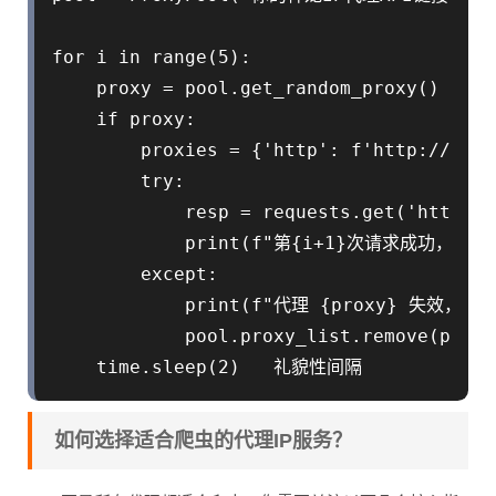
for i in range(5):

    proxy = pool.get_random_proxy()

    if proxy:

        proxies = {'http': f'http://{pro
        try:

            resp = requests.get('https:/
            print(f"第{i+1}次请求成功，使用代理
        except:

            print(f"代理 {proxy} 失效，从
            pool.proxy_list.remove(proxy)
    time.sleep(2)   礼貌性间隔
如何选择适合爬虫的代理IP服务？