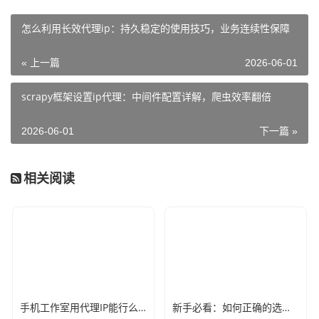
怎么利用长效代理ip：持久稳定的使用技巧，业务连续性保障
« 上一篇
2026-06-01
scrapy框架设置ip代理：中间件配置详解，爬虫效率翻倍
2026-06-01
下一篇 »
相关阅读
手机工作室用代理IP能行么？过来人的经验告诉你答案
新手必看：如何正确的选择代理ip软件，别再交智商税了