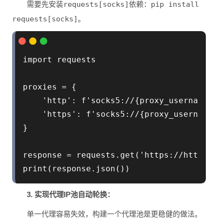
需要先安装
requests[socks]
依赖：
pip install
requests[socks]
。
import requests

proxies = {

    'http': f'socks5://{proxy_username}:
    'https': f'socks5://{proxy_username}
}

response = requests.get('https://httpbin
print(response.json())
3. 实现代理IP池自动轮换：
单一代理容易失效，构建一个代理池是更稳健的做法。