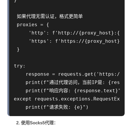
 如果代理无需认证，格式更简单

 proxies = {

     'http': f'http://{proxy_host}:{prox
     'https': f'https://{proxy_host}:{pr
 }

try:

    response = requests.get('https://htt
    print(f"通过代理访问，当前IP是: {response.
    print(f"响应内容: {response.text}")

except requests.exceptions.RequestExcept
    print(f"请求失败: {e}")
2. 使用Socks5代理：