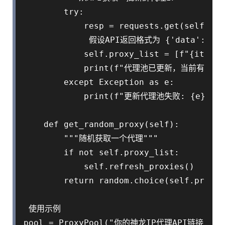
        try:

            resp = requests.get(self.api
             假设API返回格式为 {'data': [{'ip
            self.proxy_list = [f"{item['
            print(f"代理池已更新，当前有 {len(
        except Exception as e:

            print(f"更新代理池失败: {e}")

    def get_random_proxy(self):

        """随机获取一个代理"""

        if not self.proxy_list:

            self.refresh_proxies()

        return random.choice(self.proxy_
 使用示例

pool = ProxyPool("你的神龙IP代理API链接")
