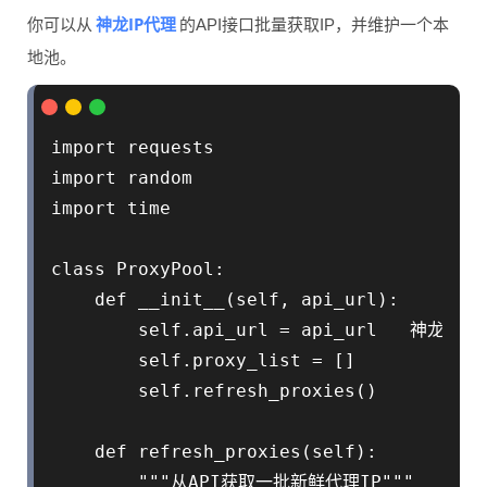
神龙IP代理
你可以从
的API接口批量获取IP，并维护一个本
地池。
import requests

import random

import time

class ProxyPool:

    def __init__(self, api_url):

        self.api_url = api_url   神龙I
        self.proxy_list = []

        self.refresh_proxies()

    def refresh_proxies(self):

        """从API获取一批新鲜代理IP"""
