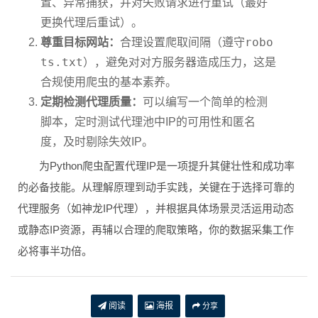
置、异常捕获，并对失败请求进行重试（最好
更换代理后重试）。
robo
尊重目标网站：
合理设置爬取间隔（遵守
ts.txt
），避免对对方服务器造成压力，这是
合规使用爬虫的基本素养。
定期检测代理质量：
可以编写一个简单的检测
脚本，定时测试代理池中IP的可用性和匿名
度，及时剔除失效IP。
为Python爬虫配置代理IP是一项提升其健壮性和成功率
的必备技能。从理解原理到动手实践，关键在于选择可靠的
代理服务（如神龙IP代理），并根据具体场景灵活运用动态
或静态IP资源，再辅以合理的爬取策略，你的数据采集工作
必将事半功倍。
阅读
海报
分享