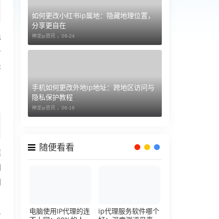
如何更改小红书ip属地：隐藏地理位置，
分享更自在
稳
神龙ip资讯 ，
09-24
务
是
手机如何更改外地ip地址：跨地区访问与
隐私保护教程
神龙ip资讯 ，
06-16
随便看看
踩
间
划
电脑使用IP代理的连
ip代理服务软件哪个
有