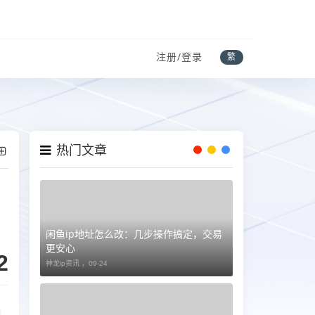
注册/登录
繁
热门文章
闲鱼ip地址怎么改：几步操作搞定，交易
更安心
2
神龙ip资讯 ，
09-24