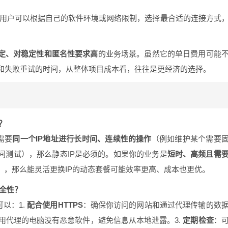
用户可以根据自己的软件环境或网络限制，选择最合适的连接方式
固定、对稳定性和匿名性要求高
的业务场景。虽然它的单日费用可能
和失败重试的时间，从整体项目成本看，往往是更经济的选择。
？
需要
同一个IP地址进行长时间、连续性的操作
（例如维护某个需要
间测试），那么静态IP是必须的。如果你的业务是
短时、高频且需
），那么能灵活更换IP的动态套餐可能效率更高、成本也更优。
安全性？
以：1.
配合使用HTTPS
：确保你访问的网站和通过代理传输的数
用代理的电脑没有恶意软件，避免信息从本地泄露。3.
定期检查
：