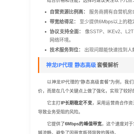
结合价格和性能，选择时建议关注以下几点
自营资源比例高：
服务商拥有自营机房
带宽给得足：
至少提供6Mbps以上的
协议支持全面：
像SSTP、IKEv2
网络环境。
技术服务到位：
出现问题能快速找到人
神龙IP代理
静态高级
套餐解析
以神龙IP代理的“静态高级套餐”为例，
价，而是在几个关键点上做了强化，实现了较好的
它主打
IP长期稳定不变
，采用运营商合作资
导致业务受阻的风险。
它提供了
6Mbps的峰值带宽
，这个速度对于
够流畅，避免了因带宽瓶颈导致的等待。