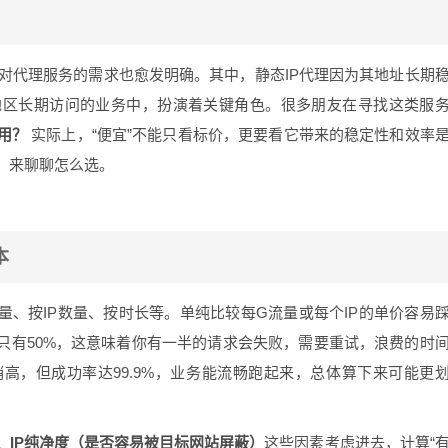
，对代理服务的需求也愈发明确。其中，静态IP代理因为其地址长期
地区长期访问的业务中，扮演着关键角色。很多朋友在寻找这类服
用？
实际上，“便宜”不能只看标价，更要看它带来的稳定性和效率
，来聊聊怎么选。
本
量、按IP数量、按时长等。单纯比较每G流量或每个IP的单价容易
只有50%，这意味着你有一半的请求会失败，需要重试，浪费的时
高，但成功率达99.9%，业务能流畅跑起来，总体算下来可能更
、IP纯净度（是否容易被目标网站屏蔽）
这些因素考虑进去，计算“