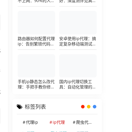
不上网：90%的人踩
好：深度测评见真
过这个坑，一招修复
章，帮你把钱花在刀
刃上的硬核避坑指南
路由器如何配置代理
安卓使用ip代理：搞
ip：告别繁琐代码，
定复杂移动端测试环
详解底层配置逻辑
境的超详细配置手册
化
牙
手机ip静态怎么改代
国内ip代理切换工
理：手把手教你修改
具：自动化管理的效
手机代理设置
率利器，让你彻底告
或
别繁琐的手动配置烦
恼
标签列表
代理ip
ip代理
爬虫代理ip