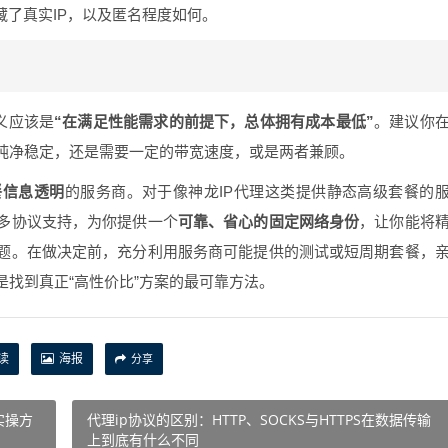
藏了真实IP，以及匿名程度如何。
定义应该是
“在满足性能需求的前提下，总体拥有成本最低”
。建议你
纯净稳定，还是需要一定的带宽速度，或是两者兼顾。
餐信息透明
的服务商。对于像神龙IP代理这类提供静态高级套餐的
多协议支持，为你提供一个
可靠、省心的固定网络身份
，让你能将
题。在做决定前，充分利用服务商可能提供的测试或短周期套餐，
找到真正“高性价比”方案的最可靠方法。
读
海报
分享
实操方
代理ip协议的区别：HTTP、SOCKS与HTTPS在数据传输
上到底有什么不同