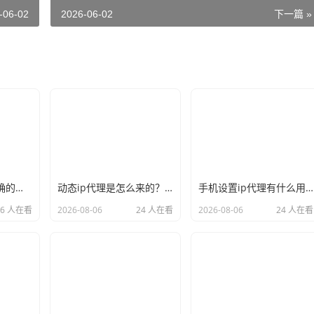
-06-02
2026-06-02
下一篇 »
新手必看：如何正确的选择代理ip软件，别再交智商税了
动态ip代理是怎么来的？背后的原理比你想象的精彩
手机设置ip代理有什么用？不只是改定位那么简单
26 人在看
2026-08-06
24 人在看
2026-08-06
24 人在看