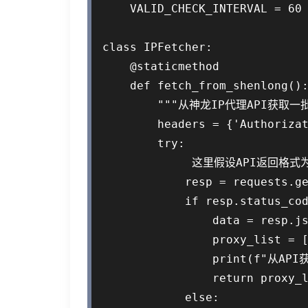
    VALID_CHECK_INTERVAL =
class IPFetcher:

    @staticmethod

    def fetch_from_shenlong():
        """从神龙IP代理API获取一批I
        headers = {'Authorizat
        try:

             这里假设API返回格式为 {"
            resp = requests.ge
            if resp.status_cod
                data = resp.js
                proxy_list = [
                print(f"从API
                return proxy_l
            else:
