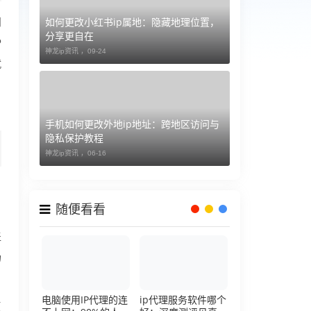
如何更改小红书ip属地：隐藏地理位置，
问
分享更自在
P
神龙ip资讯 ，
09-24
就
手机如何更改外地ip地址：跨地区访问与
隐私保护教程
神龙ip资讯 ，
06-16
、
随便看看
盖
场
电脑使用IP代理的连
ip代理服务软件哪个
复