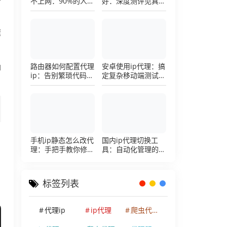
不上网：90%的人踩
好：深度测评见真
过这个坑，一招修复
章，帮你把钱花在刀
刃上的硬核避坑指南
速
路由器如何配置代理
安卓使用ip代理：搞
I
ip：告别繁琐代码，
定复杂移动端测试环
详解底层配置逻辑
境的超详细配置手册
手机ip静态怎么改代
国内ip代理切换工
理：手把手教你修改
具：自动化管理的效
手机代理设置
率利器，让你彻底告
别繁琐的手动配置烦
恼
标签列表
代理ip
ip代理
爬虫代理ip