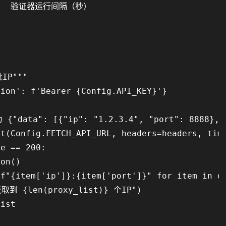
 60   验证器运行间隔（秒）



P"""

ion': f'Bearer {Config.API_KEY}'}

data": [{"ip": "1.2.3.4", "port": 8888}, .
t(Config.FETCH_API_URL, headers=headers, time
e == 200:

on()

f"{item['ip']}:{item['port']}" for item in da
获取到 {len(proxy_list)} 个IP")

ist
