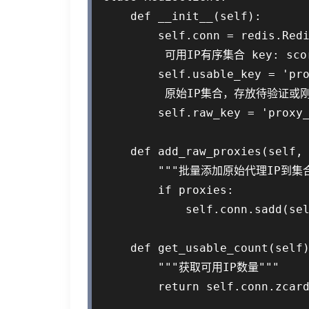
    def __init__(self):

        self.conn = redis.Redi
         可用IP有序集合 key: sco
        self.usable_key = 'pro
         原始IP集合，存放待验证或刚
        self.raw_key = 'proxy_
    def add_raw_proxies(self, 
        """批量添加原始代理IP到集合
        if proxies:

            self.conn.sadd(sel
    def get_usable_count(self)
        """获取可用IP数量"""

        return self.conn.zcard