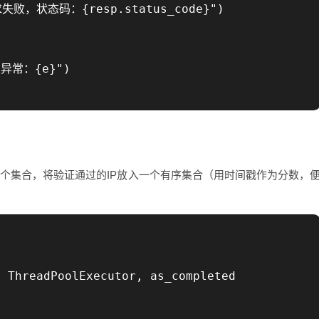
请求失败，状态码：{resp.status_code}")



异常：{e}")

放入一个集合，将验证通过的IP放入一个有序集合（用时间戳作为分数，
 ThreadPoolExecutor, as_completed
