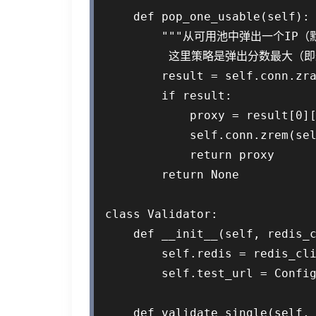
    def pop_one_usable(self):

        """从可用池中弹出一个IP（
         这里策略是弹出分数最大（
        result = self.conn.zra
        if result:

            proxy = result[0][
            self.conn.zrem(sel
            return proxy

        return None

class Validator:

    def __init__(self, redis_c
        self.redis = redis_cli
        self.test_url = Config
    def validate_single(self, 