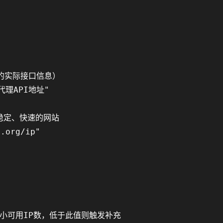
的实际接口信息）

代理API地址"

稳定、快速的网站

.org/ip"

 池中最小可用IP数，低于此值则触发补充
