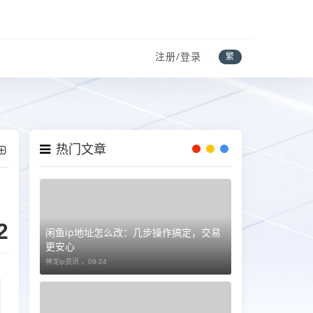
注册/登录
繁
热门文章
2
闲鱼ip地址怎么改：几步操作搞定，交易
更安心
神龙ip资讯 ，
09-24