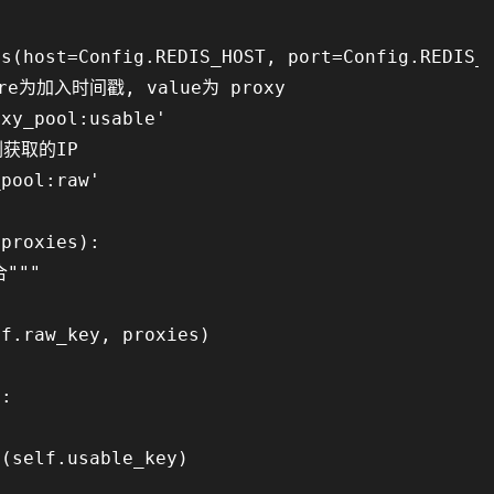
s(host=Config.REDIS_HOST, port=Config.REDIS_P
re为加入时间戳, value为 proxy

xy_pool:usable'

获取的IP

pool:raw'

proxies):

"""

f.raw_key, proxies)

:

(self.usable_key)
