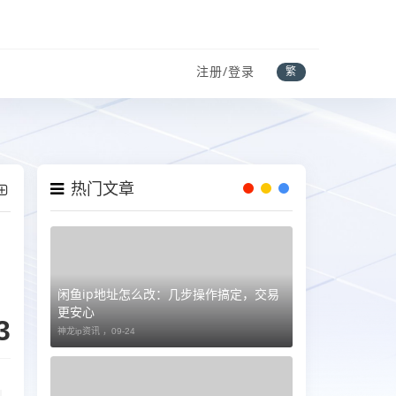
注册/登录
繁
热门文章
闲鱼ip地址怎么改：几步操作搞定，交易
更安心
3
神龙ip资讯 ，
09-24