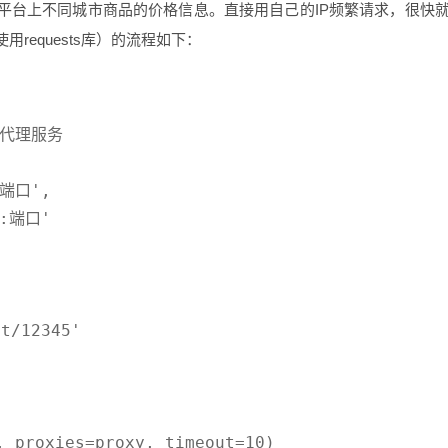
平台上不同城市商品的价格信息。直接用自己的IP频繁请求，很快
用requests库）的流程如下：
代理服务

端口',

:端口'

/12345'

 proxies=proxy, timeout=10)
