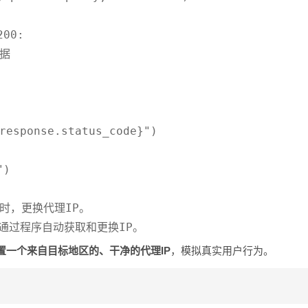
00:

据

sponse.status_code}")

)

，更换代理IP。

置一个来自目标地区的、干净的代理IP
，模拟真实用户行为。