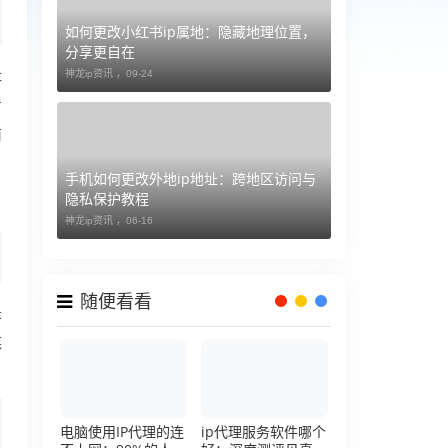
如何更改小红书ip属地：隐藏地理位置，
分享更自在
址
神龙ip资讯 ，
09-24
看
商
手机如何更改外地ip地址：跨地区访问与
隐私保护教程
神龙ip资讯 ，
06-16
随便看看
是
媒
电脑使用IP代理的连
ip代理服务软件哪个