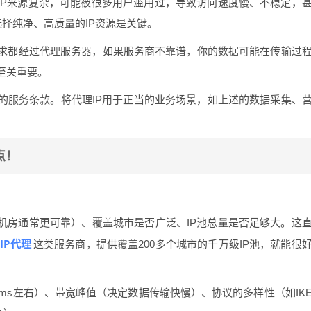
IP来源复杂，可能被很多用户滥用过，导致访问速度慢、不稳定，
选择纯净、高质量的IP资源是关键。
求都经过代理服务器，如果服务商不靠谱，你的数据可能在传输过
至关重要。
的服务条款。将代理IP用于正当的业务场景，如上述的数据采集、
点！
营机房通常更可靠）、覆盖城市是否广泛、IP池总量是否足够大。这
IP代理
这类服务商，提供覆盖200多个城市的千万级IP池，就能很
0ms左右）、带宽峰值（决定数据传输快慢）、协议的多样性（如IK