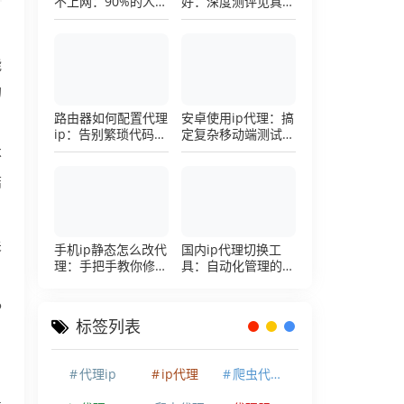
不上网：90%的人踩
好：深度测评见真
过这个坑，一招修复
章，帮你把钱花在刀
刃上的硬核避坑指南
能
的
路由器如何配置代理
安卓使用ip代理：搞
ip：告别繁琐代码，
定复杂移动端测试环
详解底层配置逻辑
境的超详细配置手册
不
结
关
手机ip静态怎么改代
国内ip代理切换工
理：手把手教你修改
具：自动化管理的效
手机代理设置
率利器，让你彻底告
别繁琐的手动配置烦
P
恼
标签列表
代理ip
ip代理
爬虫代理ip