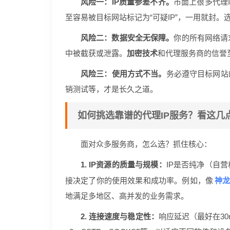
风险一：IP质量参差不齐。
市面上很多代理
至容易被目标网站标记为“可疑IP”，一用就封。
风险二：数据安全无保障。
你的所有网络请
中被截获或泄露。
加密技术
和代理服务商的信誉
风险三：使用方式不当。
务必遵守目标网站
销测试等，才是长久之道。
如何挑选靠谱的代理IP服务？看这几
面对众多服务商，怎么选？抓住核心：
1. IP资源的质量与规模：
IP是否纯净（自
神龙
接决定了你的使用效果和成功率。例如，像
地满足多地区、高并发的业务需求。
2. 连接速度与稳定性：
响应延迟（最好在3