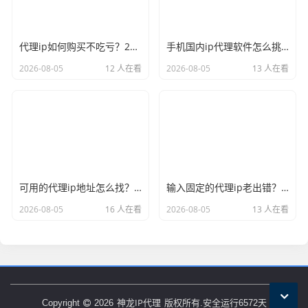
代理ip如何购买不吃亏？2026年的避坑心得奉上
手机国内ip代理软件怎么挑？实用才是硬道理
2026-08-05
12 人在看
2026-08-05
13 人在看
可用的代理ip地址怎么找？别再大海捞针了
输入固定的代理ip老出错？多半是漏了这个细节
2026-08-05
16 人在看
2026-08-05
13 人在看
神龙IP代理
Copyright
2026
版权所有.安全运行
6572
天