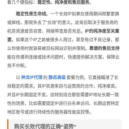
看几个硬指标：
稳定性、纯净度和售后服务
。
稳定性是生命线
。一个长效IP如果在使用期间频繁更换
或掉线，那就失去了“长效”的意义。这背后取决于服务商的
机房资源是否自营、网络带宽是否充足。
IP的纯净度至关重
要
。如果这个IP之前被很多人用过，甚至有过不良记录，那
么你使用时就容易被目标网站识别并限制。
靠谱的售后支持
能在你遇到连接或技术问题时，快速提供解决方案，保障业
务不中断。
神龙IP代理
静态高级
以
的
套餐为例，它直接瞄准了长
效稳定的需求。其IP资源来自与运营商的合作，纯净度高，
并且IP长期固定不变。这特别适合那些需要IP地址长期一致
性的场景，比如需要固定IP进行白名单访问、长期运营特定
地区账号或进行持续性的服务器性能监控等。
购买长效代理的正确“姿势”