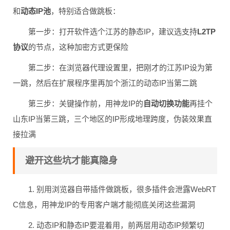
和
动态IP池
，特别适合做跳板：
第一步：打开软件选个江苏的静态IP，建议选支持
L2TP
协议
的节点，这种加密方式更保险
第二步：在浏览器代理设置里，把刚才的江苏IP设为第
一跳，然后在扩展程序里再加个浙江的动态IP当第二跳
第三步：关键操作前，用神龙IP的
自动切换功能
再挂个
山东IP当第三跳，三个地区的IP形成地理跨度，伪装效果直
接拉满
避开这些坑才能真隐身
1. 别用浏览器自带插件做跳板，很多插件会泄露WebRT
C信息，用神龙IP的专用客户端才能彻底关闭这些漏洞
2. 动态IP和静态IP要混着用，前两层用动态IP频繁切