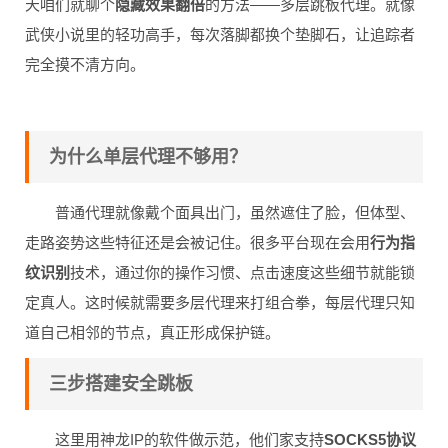
天咱们就聊个
隐藏效果翻倍
的方法——多层跳板代理。就像
武侠小说里的轻功高手，每次落脚都换个垫脚石，让追踪者
完全摸不清方向。
为什么单层代理不够用？
普通代理就像戴个面具出门，虽然遮住了脸，但体型、
走路姿势这些特征还是会被记住。很多平台现在会用
行为指
纹识别
技术，通过你的操作习惯、点击速度这些细节就能锁
定真人。这时候就需要多层代理来打组合拳，每层代理只知
道自己相邻的节点，真正形成保护链。
三步搭建安全跳板
这里用神龙IP的软件做示范，他们家支持
SOCKS5协议