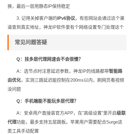
换，最后一层用静态IP保持稳定
3. 记得关掉客户端的
IPv6协议
，有些网站会通过这个渠
道查到真实地址，神龙IP软件里有个网络设置专门处理这个
常见问题答疑
Q：挂多层代理网速会不会很慢？
A：选节点时注意延迟参数，神龙IP的线路都带
智能路
由优化
，实测三跳延迟能控制在200ms以内，刷网页看视频
没问题
Q：手机端能不能玩多层代理？
A：安卓用户直接装官方APP，在"高级设置"里开启
级联
代理
功能，最多支持五层跳板。苹果用户需要配合Surge这
类工具手动配置