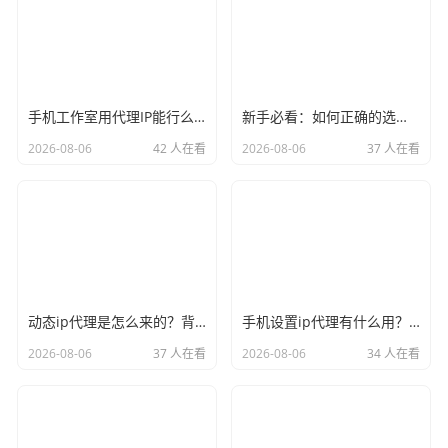
手机工作室用代理IP能行么？过来人的经验告诉你答案
新手必看：如何正确的选择代理ip软件，别再交智商税了
2026-08-06
42 人在看
2026-08-06
37 人在看
动态ip代理是怎么来的？背后的原理比你想象的精彩
手机设置ip代理有什么用？不只是改定位那么简单
2026-08-06
37 人在看
2026-08-06
34 人在看