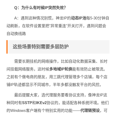
Q：为什么有时候IP突然失效？
A：遇到这种情况别慌，神龙IP的
动态IP池
每5-30分钟自
动刷新，在软件设置里把"异常重连"开关打开，遇到问题会
自动换线路
这些场景特别需要多层防护
需要长期挂机的网络操作，比如自动化数据采集、长时
间挂载网络服务，这时候
多地域IP轮换
能有效防止被限流。
之前有个做电商的朋友，用三跳代理管理多个店铺，每个店
铺IP轨迹都显示不同城市，半年多都没触发平台的风控。
最后提醒大家，选代理服务要看协议支持，像神龙IP这
种同时有
SSTP
和
IKEv2
协议的，能适配各种系统环境。他们
的Windows客户端有个特别实用的功能——
代理链预设
，可