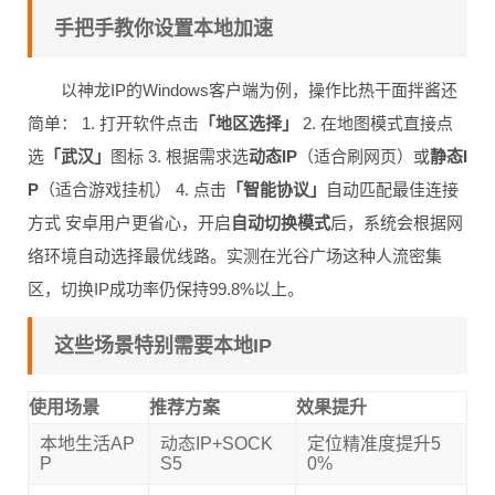
手把手教你设置本地加速
以神龙IP的Windows客户端为例，操作比热干面拌酱还
简单： 1. 打开软件点击
「地区选择」
2. 在地图模式直接点
选
「武汉」
图标 3. 根据需求选
动态IP
（适合刷网页）或
静态I
P
（适合游戏挂机） 4. 点击
「智能协议」
自动匹配最佳连接
方式 安卓用户更省心，开启
自动切换模式
后，系统会根据网
络环境自动选择最优线路。实测在光谷广场这种人流密集
区，切换IP成功率仍保持99.8%以上。
这些场景特别需要本地IP
使用场景
推荐方案
效果提升
本地生活AP
动态IP+SOCK
定位精准度提升5
P
S5
0%