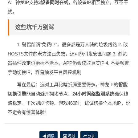
A：神龙IP支持
3设备同时在线
，各设备IP相互独立，互不干
扰。
这些坑千万别踩
1. 警惕所谓"免费IP"，很多都是万人骑的垃圾线路 2. 改
HOSTS文件的老方法已失效，还可能引发安全问题 3. 浏览
器插件改定位治标不治本，APP仍会读取真实IP 4. 不要频繁
手动切换IP，容易触发平台风控机制
写在最后：选对工具比瞎折腾重要得多。神龙IP的
智能
切换引擎
能自动避开拥堵节点，
24小时网络监测系统
确保线
路稳定。下次刷剧卡顿、游戏460时，试试切换个本地IP，说
不定会有惊喜体验！
阅读
海报
分享