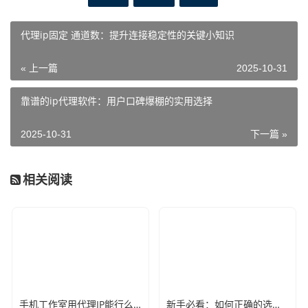
代理ip固定 通道数：提升连接稳定性的关键小知识
« 上一篇
2025-10-31
靠谱的ip代理软件：用户口碑爆棚的实用选择
2025-10-31
下一篇 »
相关阅读
手机工作室用代理IP能行么？过来人的经验告诉你答案
新手必看：如何正确的选择代理ip软件，别再交智商税了