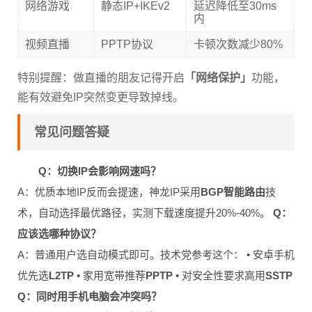
网络游戏
静态IP+IKEv2
延迟降低至30ms
内
视频直播
PPTP协议
卡顿次数减少80%
特别提醒：做直播的朋友记得开启
「网络保护」
功能，
能有效避免IP突然变更导致掉线。
常见问题答疑
Q：切换IP会影响网速吗？
A：优质本地IP反而会提速，神龙IP采用
BGP智能路由
技
术，自动选择最优路径，实测下载速度提升20%-40%。
Q：
应该选哪种协议？
A：普通用户选自动模式即可。技术党参考这个： • 安卓手机
优先选
L2TP
• 家用宽带推荐
PPTP
• 对安全性要求高用
SSTP
Q：同时用手机电脑会冲突吗？