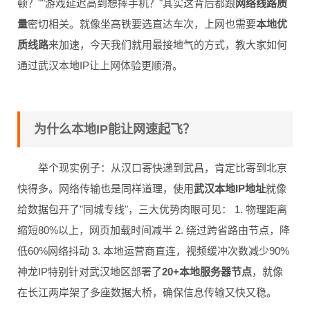
顿？""游戏延迟高到想摔手机？"其实这背后都跟
网络线路质
量
密切相关。就像坐高铁要选直达车次，上网也需要
本地优
质线路
来加速，今天我们就用最接地气的方式，教大家如何
通过武汉本地IP让上网体验更顺滑。
为什么本地IP能让网速起飞？
举个现实例子：从汉口寄快递到武昌，肯定比寄到北京
快得多。网络传输也是同样道理，使用
武汉本地IP地址
就像
给数据包开了"同城专线"，三大优势肉眼可见： 1. 物理距离
缩短80%以上，网页加载时间减半 2. 绕过跨省路由节点，降
低60%网络抖动 3. 本地运营商直连，视频缓冲次数减少90%
神龙IP特别针对武汉地区部署了
20+本地服务器节点
，就像
在长江两岸架了多座数据大桥，确保信息传输又快又稳。