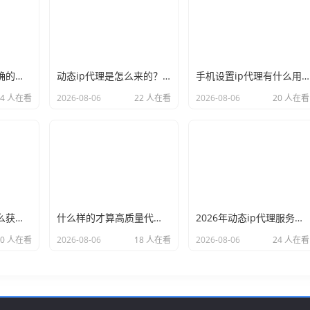
新手必看：如何正确的选择代理ip软件，别再交智商税了
动态ip代理是怎么来的？背后的原理比你想象的精彩
手机设置ip代理有什么用？不只是改定位那么简单
24 人在看
2026-08-06
22 人在看
2026-08-06
20 人在看
小白也能看懂：怎么获取代理ip和端口号，一步步教会你
什么样的才算高质量代理ip？资深玩家总结了三个硬指标
2026年动态ip代理服务商有哪些？这份清单建议收藏
20 人在看
2026-08-06
18 人在看
2026-08-06
24 人在看