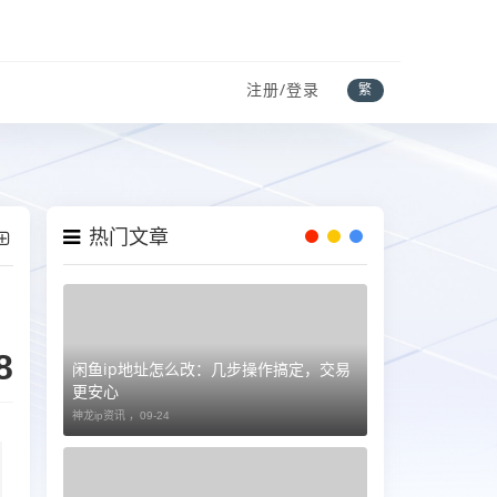
注册/登录
繁
热门文章
8
闲鱼ip地址怎么改：几步操作搞定，交易
更安心
神龙ip资讯 ，
09-24