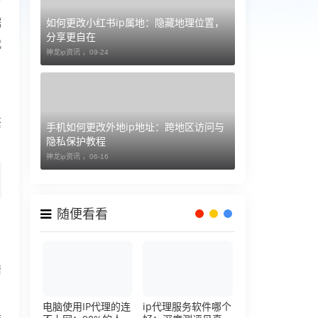
如何更改小红书ip属地：隐藏地理位置，
据
分享更自在
代
神龙ip资讯 ，
09-24
繁
手机如何更改外地ip地址：跨地区访问与
隐私保护教程
神龙ip资讯 ，
06-16
随便看看
、
情
电脑使用IP代理的连
ip代理服务软件哪个