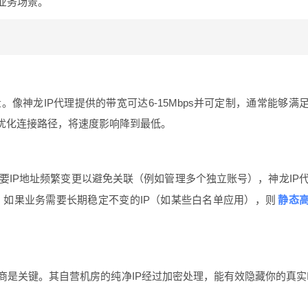
的业务场景。
？
。像神龙IP代理提供的带宽可达6-15Mbps并可定制，通常能够满
优化连接路径，将速度影响降到最低。
需要IP地址频繁变更以避免关联（例如管理多个独立账号），神龙IP
静态
适。如果业务需要长期稳定不变的IP（如某些白名单应用），则
厂商是关键。其自营机房的纯净IP经过加密处理，能有效隐藏你的真实