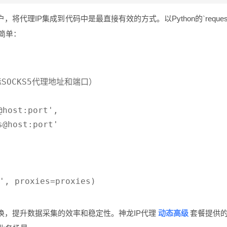
代理IP集成到代码中是最直接有效的方式。以Python的`reque
常简单：
OCKS5代理地址和端口）

host:port',

@host:port'

, proxies=proxies)

动态高级
换，提升数据采集的效率和稳定性。神龙IP代理
套餐提供