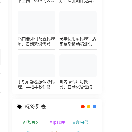
不上网：90%的人踩
好：深度测评见真
源
过这个坑，一招修复
章，帮你把钱花在刀
刃上的硬核避坑指南
响
路由器如何配置代理
安卓使用ip代理：搞
ip：告别繁琐代码，
定复杂移动端测试环
详解底层配置逻辑
境的超详细配置手册
务
手机ip静态怎么改代
国内ip代理切换工
理：手把手教你修改
具：自动化管理的效
手机代理设置
率利器，让你彻底告
环
别繁琐的手动配置烦
恼
加
标签列表
代理ip
ip代理
爬虫代理ip
和