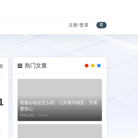
注册/登录
繁
热门文章
1
闲鱼ip地址怎么改：几步操作搞定，交易
更安心
神龙ip资讯 ，
09-24