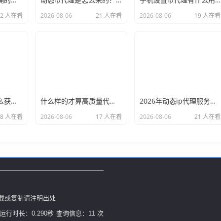
22 人在看
2026-08-06
21 人在看
2026-08-06
19 人在看
小白也能看懂：怎么获取代理ip和端口号，一步步教会你
什么样的才算高质量代理ip？资深玩家总结了三个硬指标
2026年动态ip代理服务商有哪些？这份清单建议收藏
18 人在看
2026-08-06
17 人在看
2026-08-06
21 人在看
议，转载或复制请注明出处
运行时长：0.290秒
查询信息：11 次