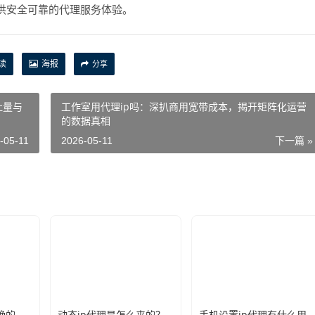
供安全可靠的代理服务体验。
读
海报
分享
吐量与
工作室用代理ip吗：深扒商用宽带成本，揭开矩阵化运营
的数据真相
-05-11
2026-05-11
下一篇 »
新手必看：如何正确的选择代理ip软件，别再交智商税了
动态ip代理是怎么来的？背后的原理比你想象的精彩
手机设置ip代理有什么用？不只是改定位那么简单