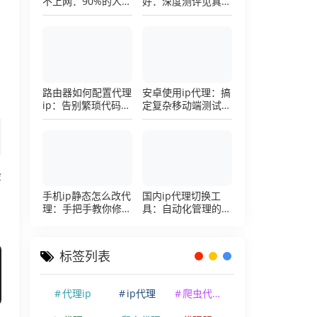
不上网：90%的人踩
好：深度测评见真
过这个坑，一招修复
章，帮你把钱花在刀
刃上的硬核避坑指南
路由器如何配置代理
安卓使用ip代理：搞
ip：告别繁琐代码，
定复杂移动端测试环
详解底层配置逻辑
境的超详细配置手册
检
手机ip静态怎么改代
国内ip代理切换工
理：手把手教你修改
具：自动化管理的效
手机代理设置
率利器，让你彻底告
别繁琐的手动配置烦
恼
标签列表
代理ip
ip代理
爬虫代理ip