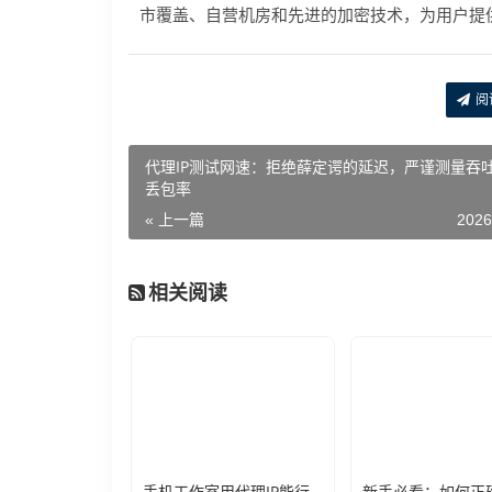
市覆盖、自营机房和先进的加密技术，为用户提
阅
代理IP测试网速：拒绝薛定谔的延迟，严谨测量吞
丢包率
« 上一篇
2026
相关阅读
手机工作室用代理IP能行么？过来人的经验告诉你答案