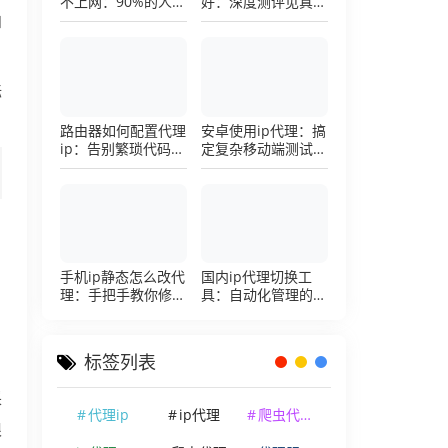
不上网：90%的人踩
好：深度测评见真
过这个坑，一招修复
章，帮你把钱花在刀
和
刃上的硬核避坑指南
标
路由器如何配置代理
安卓使用ip代理：搞
ip：告别繁琐代码，
定复杂移动端测试环
详解底层配置逻辑
境的超详细配置手册
手机ip静态怎么改代
国内ip代理切换工
理：手把手教你修改
具：自动化管理的效
手机代理设置
率利器，让你彻底告
别繁琐的手动配置烦
恼
标签列表
采
代理ip
ip代理
爬虫代理ip
根