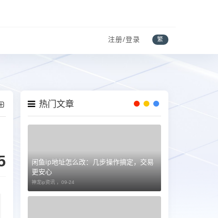
注册/登录
繁
热门文章
5
闲鱼ip地址怎么改：几步操作搞定，交易
更安心
神龙ip资讯 ，
09-24