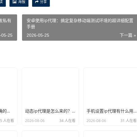
读
海报
分享
发私有
安卓使用ip代理：搞定复杂移动端测试环境的超详细配置
手册
-05-25
2026-05-25
下一篇 »
新手必看：如何正确的选择代理ip软件，别再交智商税了
动态ip代理是怎么来的？背后的原理比你想象的精彩
手机设置ip代理有什么用？不只是改定位那么简单
35 人在看
2026-08-06
34 人在看
2026-08-06
31 人在看