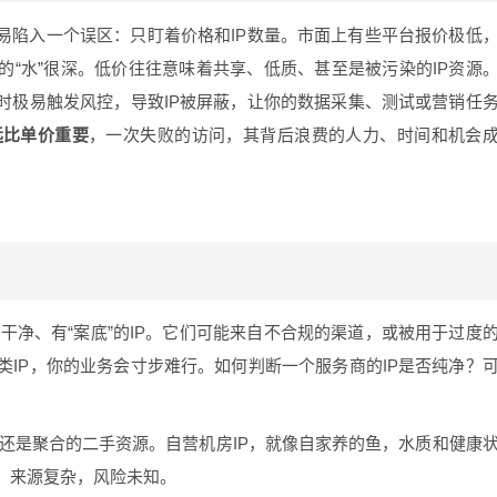
易陷入一个误区：只盯着价格和IP数量。市面上有些平台报价极低
的“水”很深。低价往往意味着共享、低质、甚至是被污染的IP资源
时极易触发风控，导致IP被屏蔽，让你的数据采集、测试或营销任
远比单价重要
，一次失败的访问，其背后浪费的人力、时间和机会
那些不干净、有“案底”的IP。它们可能来自不合规的渠道，或被用于过度
IP，你的业务会寸步难行。如何判断一个服务商的IP是否纯净？
源还是聚合的二手资源。自营机房IP，就像自家养的鱼，水质和健康
，来源复杂，风险未知。