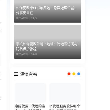
如何更改小红书ip属地：隐藏地理位置，
，
分享更自在
。
神龙ip资讯 ，
09-24
务
成
手机如何更改外地ip地址：跨地区访问与
隐私保护教程
神龙ip资讯 ，
06-16
的
随便看看
可
状
电脑使用IP代理的连
ip代理服务软件哪个