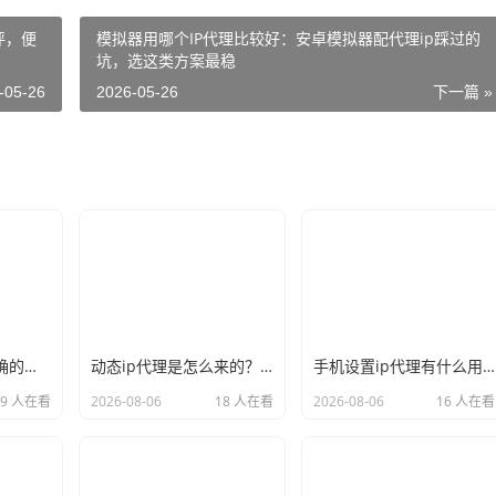
评，便
模拟器用哪个IP代理比较好：安卓模拟器配代理ip踩过的
坑，选这类方案最稳
-05-26
2026-05-26
下一篇 »
新手必看：如何正确的选择代理ip软件，别再交智商税了
动态ip代理是怎么来的？背后的原理比你想象的精彩
手机设置ip代理有什么用？不只是改定位那么简单
19 人在看
2026-08-06
18 人在看
2026-08-06
16 人在看