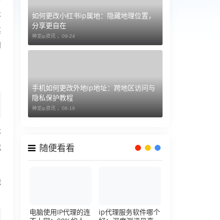
如何更改小红书ip属地：隐藏地理位置，
不
分享更自在
其
神龙ip资讯 ，
09-24
问
手机如何更改外地ip地址：跨地区访问与
隐私保护教程
神龙ip资讯 ，
06-16
不
代
随便看看
独
电脑使用IP代理的连
ip代理服务软件哪个