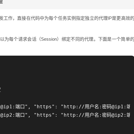
理
发工作，直接在代码中为每个任务实例指定独立的代理IP是更高效
可以为每个请求会话（Session）绑定不同的代理。下面是一个简单


@ip1:端口", "https": "http://用户名:密码@ip1:端口
@ip2:端口", "https": "http://用户名:密码@ip2:端口