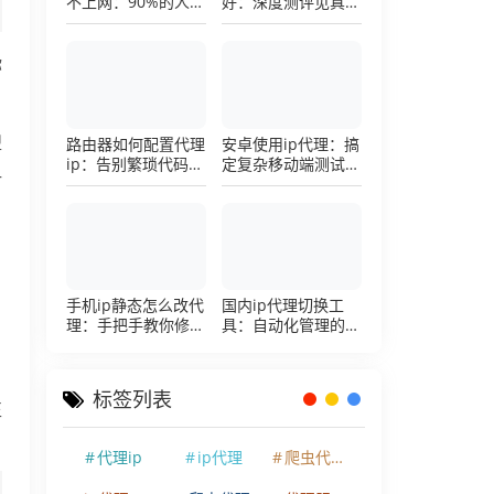
不上网：90%的人踩
好：深度测评见真
过这个坑，一招修复
章，帮你把钱花在刀
刃上的硬核避坑指南
你
路由器如何配置代理
安卓使用ip代理：搞
型
ip：告别繁琐代码，
定复杂移动端测试环
-
详解底层配置逻辑
境的超详细配置手册
手机ip静态怎么改代
国内ip代理切换工
理：手把手教你修改
具：自动化管理的效
手机代理设置
率利器，让你彻底告
别繁琐的手动配置烦
恼
标签列表
正
代理ip
ip代理
爬虫代理ip