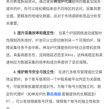
务列表或新闻资讯。通过使用
神龙IP代理
提供的覆盖全国多
城市的IP，你可以轻松模拟来自不同地区的访问，采集到更
全面、更精准的地域化数据，这对于市场调研和竞品分析至
关重要。
3. 提升采集效率和稳定性：
当某个IP因网络波动或暂时
性限制而失效时，IP池可以立即切换到另一个可用的IP，保
障采集任务不会中断。神龙IP代理提供的IP经过自营机房筛
选，具备高匿名性，且网络延迟低至30ms，这种高稳定和高
速响应为数据采集的效率和成功率提供了坚实保障。
4. 维护账号安全与独立性：
在进行多账号管理或社交媒
体运营时，多个账号使用同一个IP极易被平台判定为关联账
号，可能导致批量限流或封号。为每个账号分配独立的、稳
静态高级
定的代理IP（如神龙IP的
套餐提供的长期固定I
P），可以有效隔离账号环境，保障每个账号的独立性和安
全。