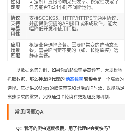
性和
可定制）直接影响采集效率。稳定性决定了
速度
任务能否7x24小时不间断运行。
协议
支持SOCKS5、HTTP/HTTPS等通用协议，
支持
并能提供便捷的API接口或集成软件，能大
与易
幅降低开发和使用门槛。
用性
应用
根据业务选择套餐。需要IP常变的选动态套
场景
餐；需要IP固定不变的（如、长期监控）选
匹配
静态套餐。
以数据采集为例，如果你的爬虫需要高频率、大规模地
动态独享
抓取数据，那么
神龙IP代理的
套餐
会是一个高效的
选择。它提供10Mbps的峰值带宽和灵活的IP时效，既能满足
高速请求的需求，又能通过IP轮换有效规避反爬机制。
常见问题QA
Q：我写的爬虫速度很慢，用了代理IP会变快吗？