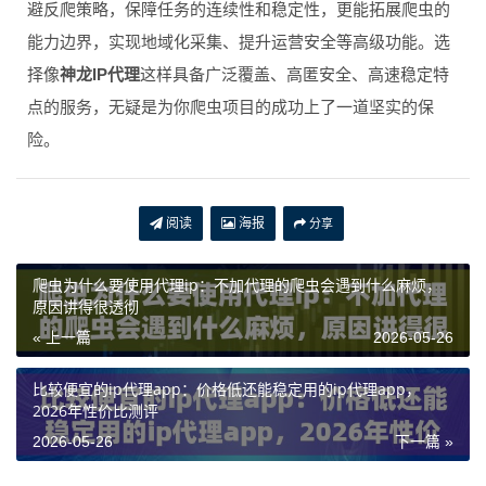
避反爬策略，保障任务的连续性和稳定性，更能拓展爬虫的
能力边界，实现地域化采集、提升运营安全等高级功能。选
择像
神龙IP代理
这样具备广泛覆盖、高匿安全、高速稳定特
点的服务，无疑是为你爬虫项目的成功上了一道坚实的保
险。
阅读
海报
分享
爬虫为什么要使用代理ip：不加代理的爬虫会遇到什么麻烦，
原因讲得很透彻
« 上一篇
2026-05-26
比较便宜的ip代理app：价格低还能稳定用的ip代理app，
2026年性价比测评
2026-05-26
下一篇 »