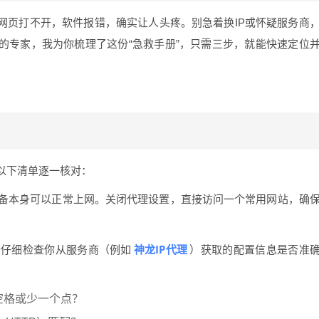
网页打不开，软件报错，确实让人头疼。别急着换IP或怀疑服务商
的专家，我为你梳理了这份“急救手册”，只需三步，就能快速定位
以下清单逐一核对：
备本身可以正常上网。关闭代理设置，直接访问一个常用网站，确
神龙IP代理
请仔细检查你从服务商（例如
）获取的配置信息是否准
空格或少一个点？