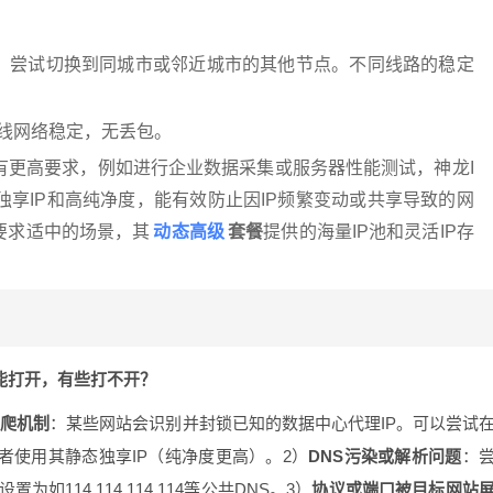
：
中，尝试切换到同城市或邻近城市的其他节点。不同线路的稳定
或有线网络稳定，无丢包。
有更高要求，例如进行企业数据采集或服务器性能测试，神龙I
独享IP和高纯净度，能有效防止因IP频繁变动或共享导致的网
动态高级
要求适中的场景，其
套餐
提供的海量IP池和灵活IP存
站能打开，有些打不开？
反爬机制
：某些网站会识别并封锁已知的数据中心代理IP。可以尝试
或者使用其静态独享IP（纯净度更高）。2）
DNS污染或解析问题
：
114.114.114.114等公共DNS。3）
协议或端口被目标网站