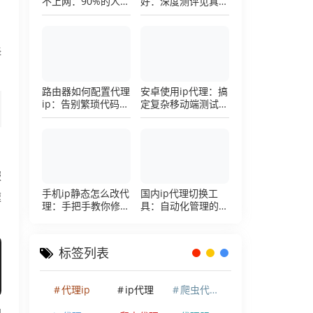
不上网：90%的人踩
好：深度测评见真
过这个坑，一招修复
章，帮你把钱花在刀
刃上的硬核避坑指南
择
路由器如何配置代理
安卓使用ip代理：搞
ip：告别繁琐代码，
定复杂移动端测试环
详解底层配置逻辑
境的超详细配置手册
服
手机ip静态怎么改代
国内ip代理切换工
速
理：手把手教你修改
具：自动化管理的效
手机代理设置
率利器，让你彻底告
别繁琐的手动配置烦
恼
标签列表
代理ip
ip代理
爬虫代理ip