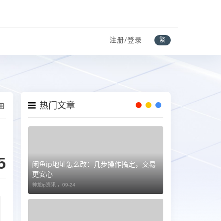
注册/登录
繁
热门文章
5
闲鱼ip地址怎么改：几步操作搞定，交易
更安心
神龙ip资讯 ，
09-24