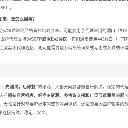
S5）。
却正常，是怎么回事？
防火墙通常会严格管控出站流量，可能禁用了代理常用的端口（如1
神龙IP代理支持的
SSTP或IKEv2协议
，它们通常使用443端口（HTT
络完全禁止代理连接，则可能需要联系网络管理员或考虑在允许的环
阶；先测试，后修复”
的思路，大部分问题都能自行解决。稳定的代
这样拥有
自营机房、纯净IP资源、多协议支持和广泛节点覆盖
的服
无论是针对需要IP稳定的营销效果测试，还是需要大量IP轮换的
络连接持续、稳定、安全。