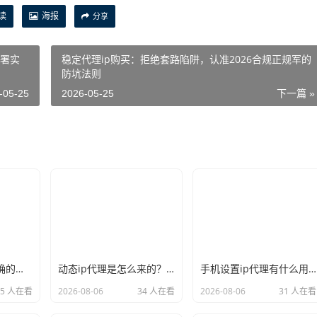
读
海报
分享
部署实
稳定代理ip购买：拒绝套路陷阱，认准2026合规正规军的
防坑法则
-05-25
2026-05-25
下一篇 »
新手必看：如何正确的选择代理ip软件，别再交智商税了
动态ip代理是怎么来的？背后的原理比你想象的精彩
手机设置ip代理有什么用？不只是改定位那么简单
35 人在看
2026-08-06
34 人在看
2026-08-06
31 人在看